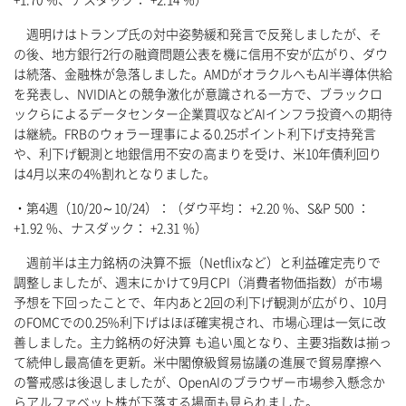
+1.70 %、ナスダック： +2.14 %）
週明けはトランプ氏の対中姿勢緩和発言で反発しましたが、そ
の後、地方銀行2行の融資問題公表を機に信用不安が広がり、ダウ
は続落、金融株が急落しました。AMDがオラクルへもAI半導体供給
を発表し、NVIDIAとの競争激化が意識される一方で、ブラックロ
ックらによるデータセンター企業買収などAIインフラ投資への期待
は継続。FRBのウォラー理事による0.25ポイント利下げ支持発言
や、利下げ観測と地銀信用不安の高まりを受け、米10年債利回り
は4月以来の4%割れとなりました。
・第4週（10/20～10/24）：（ダウ平均： +2.20 %、S&P 500 ：
+1.92 %、ナスダック： +2.31 %）
週前半は主力銘柄の決算不振（Netflixなど）と利益確定売りで
調整しましたが、週末にかけて9月CPI（消費者物価指数）が市場
予想を下回ったことで、年内あと2回の利下げ観測が広がり、10月
のFOMCでの0.25%利下げはほぼ確実視され、市場心理は一気に改
善しました。主力銘柄の好決算 も追い風となり、主要3指数は揃っ
て続伸し最高値を更新。米中閣僚級貿易協議の進展で貿易摩擦へ
の警戒感は後退しましたが、OpenAIのブラウザー市場参入懸念か
らアルファベット株が下落する場面も見られました。