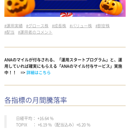
#
運用実績
#
グロース株
#
成長株
#
バリュー株
#
割安株
#
配当
#
運用者のコメント
ANAのマイルが付与される、「運用スタートプログラム」と、運
用していれば確実にもらえる「ANAのマイル付与サービス」実施
中！！ =>
詳細はこちら
各指標の月間騰落率
日経平均： +16.64 %
TOPIX ： +6.19 %（配当込み）+6.20 %