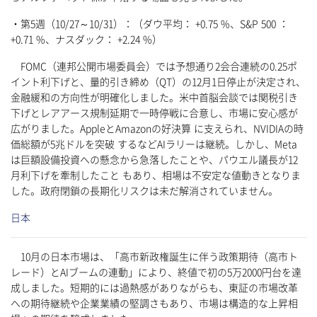
・第5週（10/27～10/31）：（ダウ平均： +0.75 %、S&P 500 ：
+0.71 %、ナスダック： +2.24 %）
FOMC（連邦公開市場委員会）では予想通り2会合連続の0.25ポ
イント利下げと、量的引き締め（QT）の12月1日停止が決定され、
金融緩和の方向性が明確化しました。米中首脳会談では関税引き
下げとレアアース規制延期で一時停戦に合意し、市場に安心感が
広がりました。AppleとAmazonの好決算 に支えられ、NVIDIAの時
価総額が5兆ドルを突破 するなどAIラリーは継続。しかし、Meta
は巨額設備投資への懸念から急落したことや、パウエル議長が12
月利下げを牽制したこと もあり、相場は不安定な値動きとなりま
した。政府閉鎖の長期化リスクは未だ解消されていません。
日本
10月の日本市場は、「高市新政権誕生に伴う政策期待（高市ト
レード）とAIブームの連動」により、終値で初の5万2000円台を達
成しました。短期的には過熱感がありながらも、東証の市場改革
への期待継続や企業業績の堅調さもあり、市場は構造的な上昇相