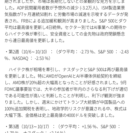
期されましたが、市場は長期化しないとの楽観的な見方を示しま
した。ADP民間雇用者数が予想外の減少 (-3.2万人)、ISM製造業景
気指数が7ヶ月連続50割れ と労働市場の減速を示唆するデータが発
表され、FRBによる追加緩和観測が高まりました。S&P 500とダウ
平均は最高値を更新し4日続伸。セクター別ではAI事業への期待か
らハイテク株が牽引し、安全資産としての金先物は政府閉鎖懸念
から連日最高値を更新しました。
・第2週（10/6～10/10）：（ダウ平均： -2.73 %、S&P 500 ： -2.43
%、NASDAQ ： -2.53 %）
ハイテク株が相場を牽引し、ナスダックとS&P 500は再び最高値
を更新しました。特にAMDがOpenAIとAI半導体供給契約を締結
し、AMD株が20%超の大幅高となったことが好感されました。9月
FOMC議事要旨では、大半の参加者が年内のさらなる利下げが適切
である可能性が高いと判断したことが判明し、利下げ観測が強ま
りました。しかし、週末にかけてトランプ大統領が中国製品への
100%追加関税を表明し、地政学的リスクが意識される中、株式は
大幅下落、金価格は史上最高値の4000ドルを突破しました。
・第3週（10/13～10/17）：（ダウ平均： +1.56 %、S&P 500 ：