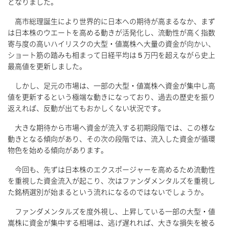
となりました。
高市総理誕生により世界的に日本への期待が高まるなか、まず
は日本株のウエートを高める動きが活発化し、流動性が高く指数
寄与度の高いハイリスクの大型・値嵩株へ大量の資金が向かい、
ショート筋の踏みも相まって日経平均は５万円を超えながら史上
最高値を更新しました。
しかし、足元の市場は、一部の大型・値嵩株へ資金が集中し高
値を更新するという極端な動きになっており、過去の歴史を振り
返えれば、反動が出てもおかしくない状況です。
大きな期待から市場へ資金が流入する初期段階では、この様な
動きとなる傾向があり、その次の段階では、流入した資金が循環
物色を始める傾向があります。
今回も、先ずは日本株のエクスポージャーを高めるため流動性
を重視した資金流入が起こり、次はファンダメンタルズを重視し
た銘柄選別が始まるという流れになるのではないでしょうか。
ファンダメンタルズを度外視し、上昇している一部の大型・値
嵩株に資金が集中する相場は、逃げ遅れれば、大きな損失を被る