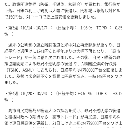
た。政策関連銘柄（防衛、半導体、核融合）が買われ、銀行株が
下落。日銀の利上げ観測は大幅に後退し、円相場は急落し対ドル
で150円台、対ユーロで史上最安値を更新しました。
・第3週（10/14～10/17）：（日経平均： -1.05 % TOPIX ： -0.85
% ）
週末の公明党の連立離脱報道と米中対立再燃懸念が重なり、日
経平均は週明けに1241円安と半年ぶりの大幅下落となり、「高市
トレード」が一気に巻き戻されました。その後、自民・維新の政
策協議開始による政局不透明感の後退 や、AI関連企業の好決算
（TSMC、ASML）に支えられ、日経平均は4万8000円台を回復しま
した。為替は米金融不安を背景に円高が進み、一時149円台をつけ
ました。
・第4週（10/20～10/24）：（日経平均：+3.61 % TOPIX ： +3.12
% ）
高市自民党総裁が総理大臣の指名を受け、政局不透明感の後退
と積極財政への期待から「高市トレード」が再加速、日経平均株
価は連日最高値を更新し、21日には史上初の4万9000円台をつけま