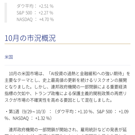
ダウ平均： +2.51 %
S&P 500 ： +2.27 %
NASDAQ ： +4.70 %
10月の市況概況
米国
10月の米国市場は、「AI投資の過熱と金融緩和への強い期待」を
主要なテーマとし、史上最高値の更新を続けるリスクオンの展開
となりました。しかし、連邦政府機関の一部閉鎖による重要経済
指標の欠如や、トランプ政権による保護主義的関税政策の再燃リ
スクが市場の不確実性を高める要因として混在しました。
・第1週（9/29～10/3）：（ダウ平均：+1.10 %、S&P 500 ： +1.09
%、NASDAQ ： +1.32 %）
連邦政府機関の一部閉鎖が開始され、雇用統計などの発表が延