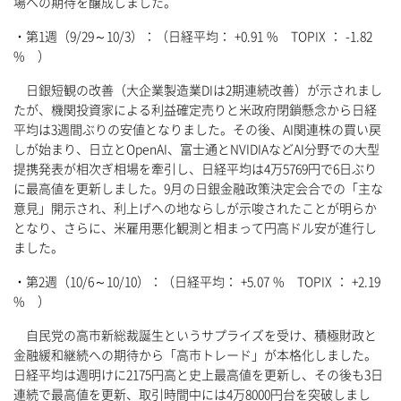
場への期待を醸成しました。
・第1週（9/29～10/3）：（日経平均： +0.91 % TOPIX ： -1.82
% ）
日銀短観の改善（大企業製造業DIは2期連続改善）が示されまし
たが、機関投資家による利益確定売りと米政府閉鎖懸念から日経
平均は3週間ぶりの安値となりました。その後、AI関連株の買い戻
しが始まり、日立とOpenAI、富士通とNVIDIAなどAI分野での大型
提携発表が相次ぎ相場を牽引し、日経平均は4万5769円で6日ぶり
に最高値を更新しました。9月の日銀金融政策決定会合での「主な
意見」開示され、利上げへの地ならしが示唆されたことが明らか
となり、さらに、米雇用悪化観測と相まって円高ドル安が進行し
ました。
・第2週（10/6～10/10）：（日経平均： +5.07 % TOPIX ： +2.19
% ）
自民党の高市新総裁誕生というサプライズを受け、積極財政と
金融緩和継続への期待から「高市トレード」が本格化しました。
日経平均は週明けに2175円高と史上最高値を更新し、その後も3日
連続で最高値を更新、取引時間中には4万8000円台を突破しまし