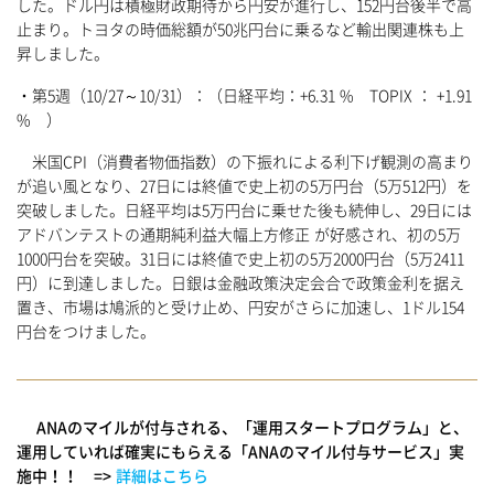
した。ドル円は積極財政期待から円安が進行し、152円台後半で高
止まり。トヨタの時価総額が50兆円台に乗るなど輸出関連株も上
昇しました。
・第5週（10/27～10/31）：（日経平均：+6.31 % TOPIX ： +1.91
% ）
米国CPI（消費者物価指数）の下振れによる利下げ観測の高まり
が追い風となり、27日には終値で史上初の5万円台（5万512円）を
突破しました。日経平均は5万円台に乗せた後も続伸し、29日には
アドバンテストの通期純利益大幅上方修正 が好感され、初の5万
1000円台を突破。31日には終値で史上初の5万2000円台（5万2411
円）に到達しました。日銀は金融政策決定会合で政策金利を据え
置き、市場は鳩派的と受け止め、円安がさらに加速し、1ドル154
円台をつけました。
ANAのマイルが付与される、「運用スタートプログラム」と、
運用していれば確実にもらえる「ANAのマイル付与サービス」実
施中！！ =>
詳細はこちら