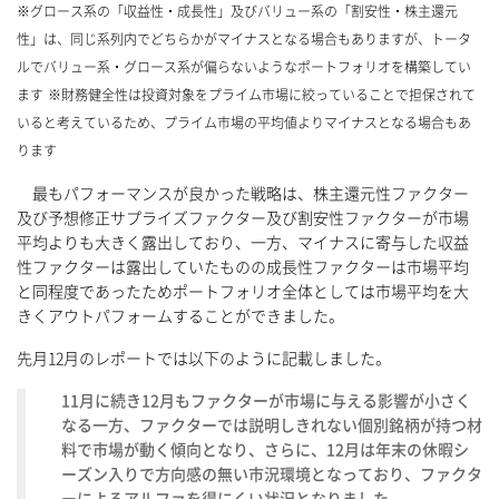
※グロース系の「収益性・成長性」及びバリュー系の「割安性・株主還元
性」は、同じ系列内でどちらかがマイナスとなる場合もありますが、トータ
ルでバリュー系・グロース系が偏らないようなポートフォリオを構築してい
ます ※財務健全性は投資対象をプライム市場に絞っていることで担保されて
いると考えているため、プライム市場の平均値よりマイナスとなる場合もあ
ります
最もパフォーマンスが良かった戦略は、株主還元性ファクター
及び予想修正サプライズファクター及び割安性ファクターが市場
平均よりも大きく露出しており、一方、マイナスに寄与した収益
性ファクターは露出していたものの成長性ファクターは市場平均
と同程度であったためポートフォリオ全体としては市場平均を大
きくアウトパフォームすることができました。
先月12月のレポートでは以下のように記載しました。
11月に続き12月もファクターが市場に与える影響が小さく
なる一方、ファクターでは説明しきれない個別銘柄が持つ材
料で市場が動く傾向となり、さらに、12月は年末の休暇シ
ーズン入りで方向感の無い市況環境となっており、ファクタ