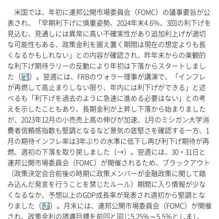
米国では、年初に連邦公開市場委員会（FOMC）の議事要旨が公
表され、「早期利下げに慎重姿勢、2024年末4.6％、3回の利下げを
見込む、見通しには異常に高い不確実性があり追加利上げが適切
な可能性もある、政策金利を据え置く期間は現在の想定よりも長
くなるかもしれない」との内容が確認され、昨年末からの楽観的
な利下げ期待ラリーの反動により年初は下落からスタートしまし
た（⤵）。翌週には、FRBのウォラー理事が講演で、「インフレ
が再燃して高止まりしない限り、年内には利下げができる」と述
べるも「利下げを過去のように急速に進める必要はない」との考
えを示したこともあり、長期金利が上昇し下落から始まりました
が、2023年12月の小売売上高の伸びが加速、1月のミシガン大学消
費者信頼感指数も堅調となるなど景気の底堅さを確認する一方、1
月の期待インフレ率は3年ぶりの水準に低下し再び利下げ期待が再
燃、週初の下落を取り戻しました（→）。翌週には、30・31日と
連邦公開市場委員会（FOMC）が開催されるため、ブラックアウト
（政策決定会合前後の時期に政策メンバーが金融政策に関して踏
み込んだ発言を行うことを禁じたルール）期間に入り情報が少な
くなるなか、予想以上のGDP成長率が発表され週初から堅調とな
りました（⤴）。月末には、連邦公開市場委員会（FOMC）が開催
され、政策金利の誘導目標を前回と同じ5.25％～5.5％としまし