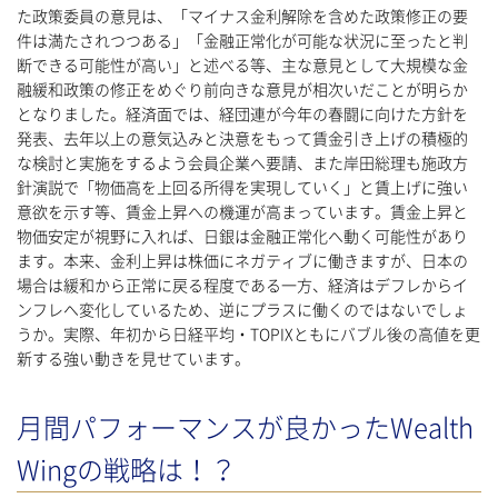
た政策委員の意見は、「マイナス金利解除を含めた政策修正の要
件は満たされつつある」「金融正常化が可能な状況に至ったと判
断できる可能性が高い」と述べる等、主な意見として大規模な金
融緩和政策の修正をめぐり前向きな意見が相次いだことが明らか
となりました。経済面では、経団連が今年の春闘に向けた方針を
発表、去年以上の意気込みと決意をもって賃金引き上げの積極的
な検討と実施をするよう会員企業へ要請、また岸田総理も施政方
針演説で「物価高を上回る所得を実現していく」と賃上げに強い
意欲を示す等、賃金上昇への機運が高まっています。賃金上昇と
物価安定が視野に入れば、日銀は金融正常化へ動く可能性があり
ます。本来、金利上昇は株価にネガティブに働きますが、日本の
場合は緩和から正常に戻る程度である一方、経済はデフレからイ
ンフレへ変化しているため、逆にプラスに働くのではないでしょ
うか。実際、年初から日経平均・TOPIXともにバブル後の高値を更
新する強い動きを見せています。
月間パフォーマンスが良かったWealth
Wingの戦略は！？