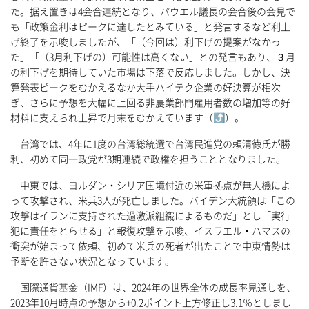
た。据え置きは4会合連続となり、パウエル議長の会合後の会見で
も「政策金利はピークに達したとみている」と発言するなど利上
げ終了を示唆しましたが、「（今回は）利下げの提案がなかっ
た」「（3月利下げの）可能性は高くない」との発言もあり、３月
の利下げを期待していた市場は下落で反応しました。しかし、決
算発表ピークをむかえるなか大手ハイテク企業の好決算が相次
ぎ、さらに予想を大幅に上回る非農業部門雇用者数の増加等の好
材料に支えられ上昇で月末をむかえています（⤴）。
台湾では、4年に1度の台湾総統選で台湾民進党の頼清徳氏が勝
利、初めて同一政党が3期連続で政権を担うこととなりました。
中東では、ヨルダン・シリア国境付近の米軍拠点が無人機によ
って攻撃され、米兵3人が死亡しました。バイデン大統領は「この
攻撃はイランに支持された過激派組織によるものだ」とし「実行
犯に責任をとらせる」と報復攻撃を示唆、イスラエル・ハマスの
衝突が始まって依頼、初めて米兵の死者が出たことで中東情勢は
予断を許さない状況となっています。
国際通貨基金（IMF）は、2024年の世界全体の成長率見通しを、
2023年10月時点の予想から+0.2ポイント上方修正し3.1％としまし