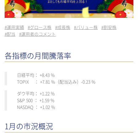
#
運用実績
#
グロース株
#
成長株
#
バリュー株
#
割安株
#
配当
#
運用者のコメント
各指標の月間騰落率
日経平均： +8.43 %
TOPIX ： +7.81 %（配当込み）-0.23 %
ダウ平均： +1.22 %
S&P 500 ： +1.59 %
NASDAQ ： +1.02 %
1月の市況概況