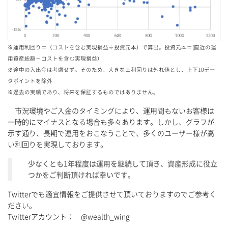
※運用利回り＝（コストを含む実現損益÷投資元本）で算出。投資元本＝(直近の運
用資産総額－コストを含む実現損益）
※途中の入出金は考慮せず。そのため、大きな±利回りは外れ値とし、上下10デー
タポイントを除外
※過去の実績であり、将来を保証するものではありません。
市況環境やご入金のタイミングにより、運用間もないお客様は
一時的にマイナスとなる場合も多々あります。しかし、グラフが
示す通り、長期で運用をおこなうことで、多くのユーザー様が高
い利回りを実現しております。
少なくとも1年程度は運用を継続して頂き、資産形成に役立
つかをご判断頂ければ幸いです。
Twitterでも適宜情報をご提供させて頂いておりますのでご参考く
ださい。
Twitterアカウント： @wealth_wing