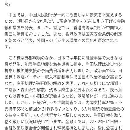
た。
中国では、中国人民銀行が一向に改善しない景気を下支えする
ため、2月5日から5カ月ぶりに預金準備率を0.5%に引き下げる金融
緩和措置を発表しました。香港では、香港高等裁判所が中国恒大
集団に清算を命じました。また、香港政府は国家安全条例の制定
を始めると発表、外国人のビジネス環境への悪化も懸念されま
す。
この様な外部環境のなか、日本では年初に能登半島で大きな地
震が発生、能登半島地震を激甚災害に指定、岸田総理は被災地を
視察し被災地支援の予備費倍増を表明しました。政治面では、自
民党の派閥パーティー収入不記載事件で国民の政治不信が高まる
なか、岸田総理が岸田派の解散を表明、これを皮切りに安部派・
二階派・森山派も解散、残るは麻生派と茂木派となるも、茂木派
からは青木氏・小渕氏が退会するなど、派閥解体が一気に進みま
した。しかし、日経が行った世論調査では、内閣支持率27％・不
支持率66％と前回からほぼ横ばいとなり、3カ月連続で過去最低の
支持率を更新していた状況からは脱したものの、岸田政権を取り
巻く厳しい状況は続いています。金融面では、22・23日に日銀・
金融政策決定会合が開催され現状維持としました。後に公表され