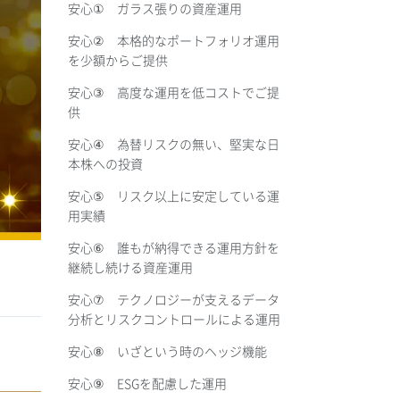
安心① ガラス張りの資産運用
安心② 本格的なポートフォリオ運用
を少額からご提供
安心③ 高度な運用を低コストでご提
供
安心④ 為替リスクの無い、堅実な日
本株への投資
安心⑤ リスク以上に安定している運
用実績
安心⑥ 誰もが納得できる運用方針を
継続し続ける資産運用
安心⑦ テクノロジーが支えるデータ
分析とリスクコントロールによる運用
安心⑧ いざという時のヘッジ機能
安心⑨ ESGを配慮した運用