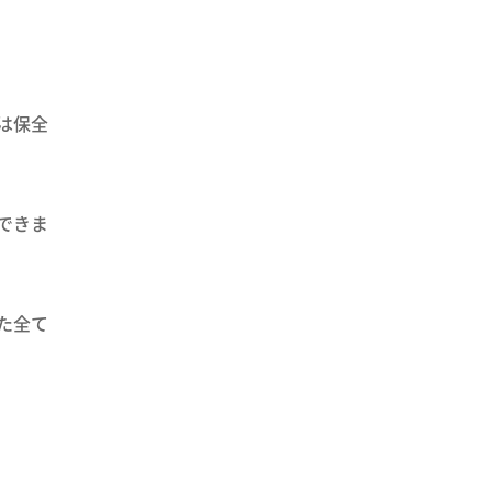
は保全
できま
た全て