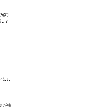
産運用
発しま
座にお
身が株