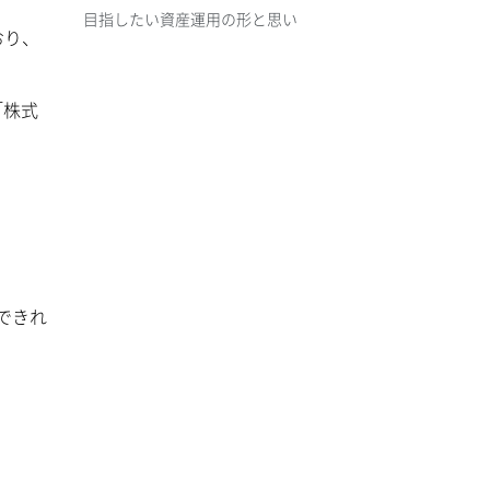
目指したい資産運用の形と思い
おり、
「株式
できれ