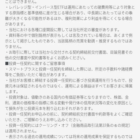
ことはできません。
・レバレッジ型・インバース型ETFは運用にあたっての諸費用等により対象と
する原指標と基準価格に差が生じる場合があり、中長期にあたってはその乖
離が大きくなる可能性があるほか、複利効果により利益を得にくくなる場合
があります。
・当社における各種口座開設に際しては当社所定の審査があります。
・資料等の中で個別銘柄が表示もしくは言及されている場合は、あくまで例
示として掲示したものであり、当該銘柄の売買を勧誘・推奨するものではあ
りません。
・お取引に際しては当社から交付される契約締結前交付書面、目論見書その
他の交付書面や契約書等をよくお読みください。
■投資一任契約に関するご留意事項
・スマートプラスと投資一任契約を締結した際には、所定の手数料や諸経費
等をご負担いただく場合があります。
・当社がお客様と締結する投資一任契約に基づき投資運用を行うもので、投
資元本は保証されるものではなく、運用による損益はすべてお客さまに帰属
します。
・投資対象は、値動きのある国内の有価証券等となりますので、株価、金
利、通貨の価格等の指標に係る変動や発行体の信用状況等の変化を原因とし
て損失が生じ投資元本を割り込むおそれがあります。
・投資一任契約お申込みの前に、契約締結前交付書面や約款等をよくご確認
いただき、ご理解のうえお申し込みください。
・投資一任契約にはクーリング・オフ（金融商品取引法第37条の６の規定）
は適用されません。
・表示される過去の運用成績については将来の運用成果を保証するものでは