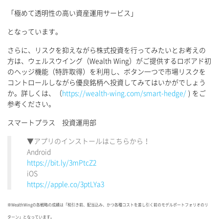
「極めて透明性の高い資産運用サービス」
となっています。
さらに、リスクを抑えながら株式投資を行ってみたいとお考えの
方は、ウェルスウイング（Wealth Wing）がご提供するロボアド初
のヘッジ機能（特許取得）を利用し、ボタン一つで市場リスクを
コントロールしながら優良銘柄へ投資してみてはいかがでしょう
か。詳しくは、（
https://wealth-wing.com/smart-hedge/
) をご
参考ください。
スマートプラス 投資運用部
▼アプリのインストールはこちらから！
Android
https://bit.ly/3mPtcZ2
iOS
https://apple.co/3ptLYa3
※WealthWingの各戦略の成績は「税引き前、配当込み、かつ各種コストを差し引く前のモデルポートフォリオのリ
ターン」となっています。