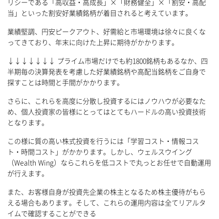
リシーである「高収益・高成長」×「財務健全」×「割安・高配
当」といった割安好業績銘柄が着目されると考えています。
業績堅調、円安ピークアウト、好需給と市場環境は徐々に良くな
ってきており、年末に向けた上昇に期待がかかります。
↓↓↓↓↓↓↓ プライム市場だけでも約1800銘柄もあるなか、四
半期毎の決算発表を考慮した好業績銘柄や高配当銘柄をご自身で
探すことは時間と手間がかかります。
さらに、これらを高度に分散し投資するにはノウハウが必要なた
め、個人投資家の皆様にとってはとてもハードルの高い投資技術
となります。
この様に質の高い株式投資を行うには「学習コスト・情報コス
ト・時間コスト」がかかります。しかし、ウェルスウイング
（Wealth Wing）ならこれらを低コストで丸っとお任せで自動運用
が行えます。
また、お客様自身が投資先企業の株主となるため株主優待がもら
える場合もあります。そして、これらの運用内容は全てリアルタ
イムで確認することができる