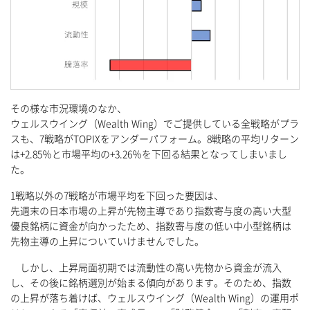
その様な市況環境のなか、
ウェルスウイング（Wealth Wing）でご提供している全戦略がプラ
スも、7戦略がTOPIXをアンダーパフォーム。8戦略の平均リターン
は+2.85％と市場平均の+3.26％を下回る結果となってしまいまし
た。
1戦略以外の7戦略が市場平均を下回った要因は、
先週末の日本市場の上昇が先物主導であり指数寄与度の高い大型
優良銘柄に資金が向かったため、指数寄与度の低い中小型銘柄は
先物主導の上昇についていけませんでした。
しかし、上昇局面初期では流動性の高い先物から資金が流入
し、その後に銘柄選別が始まる傾向があります。そのため、指数
の上昇が落ち着けば、ウェルスウイング（Wealth Wing）の運用ポ