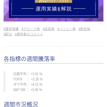
#
運用実績
#
グロース株
#
成長株
#
バリュー株
#
割安株
#
配当
#
運用者のコメント
各指標の週間騰落率
日経平均： +3.91 %
TOPIX ： +3.26 %
ダウ平均： +4.15 %
S&P 500 ： +5.90 %
週間市況概況