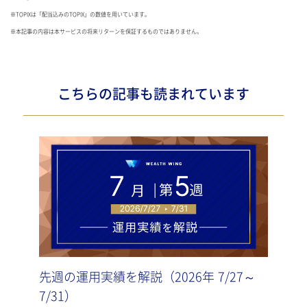
※TOPIXは「配当込みのTOPIX」の数値を用いています。
※本記事の内容は本サービスの将来リターンを保証するものではありません。
こちらの記事も読まれています
先週の運用実績を解説（2026年 7/27～
先週
7/31）
7/2