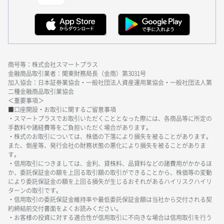
商号等：株式会社スマートプラス
金融商品取引業者：関東財務局長（金商）第3031号
加入協会：日本証券業協会・一般社団法人資産運用業協会・一般社団法人第
二種金融商品取引業協会
＜重要事項＞
■口座開設・お取引に関するご留意事項
・スマートプラスでお取引いただくこととなった際には、各商品等に所定の
手数料や諸経費等をご負担いただく場合があります。
・株式のお取引については、株価の下落により損失を被ることがあります。
また、倒産等、発行会社の財務状態の悪化により損失を被ることがありま
す。
・信用取引につきましては、金利、貸株料、品貸料などの諸費用がかかるほ
か、委託保証金の額を上回る取引額の取引ができることから、株価等の変動
により委託保証金の額を上回る損失が生じるおそれがあるハイリスクハイリ
ターンの取引です。
・信用取引の委託保証金維持率や最低委託保証金額は当社から交付される契
約締結前交付書面をよくお読みください。
・お客様の投資に対する適合性が信用取引に不向きな場合は信用取引を行う