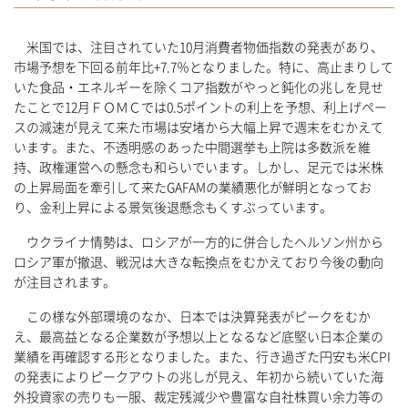
米国では、注目されていた10月消費者物価指数の発表があり、
市場予想を下回る前年比+7.7％となりました。特に、高止まりして
いた食品・エネルギーを除くコア指数がやっと鈍化の兆しを見せ
たことで12月ＦＯＭＣでは0.5ポイントの利上を予想、利上げペー
スの減速が見えて来た市場は安堵から大幅上昇で週末をむかえて
います。また、不透明感のあった中間選挙も上院は多数派を維
持、政権運営への懸念も和らいでいます。しかし、足元では米株
の上昇局面を牽引して来たGAFAMの業績悪化が鮮明となってお
り、金利上昇による景気後退懸念もくすぶっています。
ウクライナ情勢は、ロシアが一方的に併合したヘルソン州から
ロシア軍が撤退、戦況は大きな転換点をむかえており今後の動向
が注目されます。
この様な外部環境のなか、日本では決算発表がピークをむか
え、最高益となる企業数が予想以上となるなど底堅い日本企業の
業績を再確認する形となりました。また、行き過ぎた円安も米CPI
の発表によりピークアウトの兆しが見え、年初から続いていた海
外投資家の売りも一服、裁定残減少や豊富な自社株買い余力等の