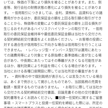
いては、株価の下落により損失を被ることがあります。また、倒
産等、発行会社の財務状態の悪化により損失を被ることがありま
す。 ・信用取引につきましては、金利、貸株料、品貸料などの諸
費用がかかるほか、委託保証金の額を上回る取引額の取引ができ
ることから、株価等の変動により委託保証金の額を上回る損失が
生じるおそれがあるハイリスクハイリターンの取引です。 ・信用
取引の委託保証金維持率や最低委託保証金額は当社から交付され
る契約締結前交付書面をよくお読みください。 ・お客様の投資に
対する適合性が信用取引に不向きな場合は信用取引を行うことは
できません。 ・レバレッジ型・インバース型ETFは運用にあたっ
ての諸費用等により対象とする原指標と基準価格に差が生じる場
合があり、中長期にあたってはその乖離が大きくなる可能性があ
るほか、複利効果により利益を得にくくなる場合があります。 ・
当社における各種口座開設に際しては当社所定の審査がありま
す。 ・資料等の中で個別銘柄が表示もしくは言及されている場合
は、あくまで例示として掲示したものであり、当該銘柄の売買を
勧誘・推奨するものではありません。 ・お取引に際しては当社か
ら交付される契約締結前交付書面、目論見書その他の交付書面や
契約書等をよくお読みください。 ■投資一任契約に関するご留意
事項 ・スマートプラスと投資一任契約を締結した際には、所定の