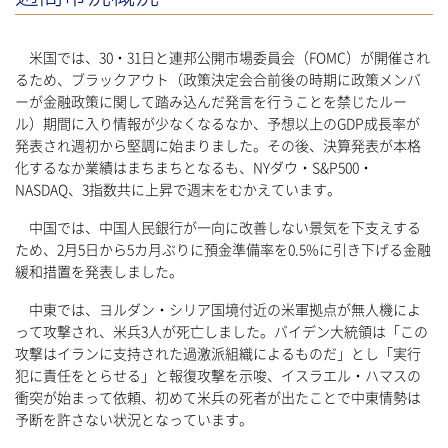
米国では、30・31日と連邦公開市場委員会（FOMC）が開催され
るため、ブラックアウト（政策決定会合前後の時期に政策メンバ
ーが金融政策に関して踏み込んだ発言を行うことを禁じたルー
ル）期間に入り情報が少なくなるなか、予想以上のGDP成長率が
発表され週初から堅調に始まりました。その後、決算発表が本格
化するなか業績はまちまちとなるも、NYダウ・S&P500・
NASDAQ、3指数共に上昇で週末をむかえています。
中国では、中国人民銀行が一向に改善しない景気を下支えする
ため、2月5日から5カ月ぶりに預金準備率を0.5%に引き下げる金融
緩和措置を発表しました。
中東では、ヨルダン・シリア国境付近の米軍拠点が無人機によ
って攻撃され、米兵3人が死亡しました。バイデン大統領は「この
攻撃はイランに支持された過激派組織によるものだ」とし「実行
犯に責任をとらせる」と報復攻撃を示唆、イスラエル・ハマスの
衝突が始まって依頼、初めて米兵の死者が出たことで中東情勢は
予断を許さない状況となっています。