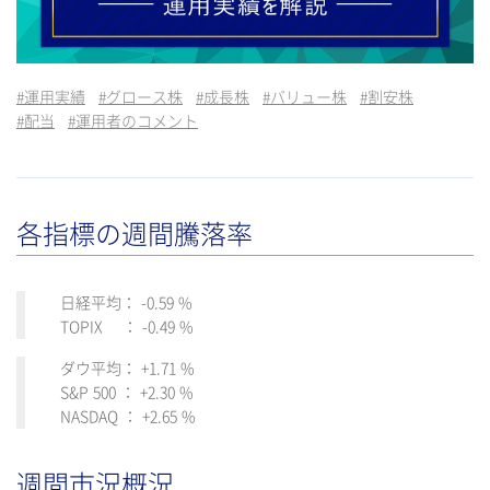
#
運用実績
#
グロース株
#
成長株
#
バリュー株
#
割安株
#
配当
#
運用者のコメント
各指標の週間騰落率
日経平均： -0.59 %
TOPIX ： -0.49 %
ダウ平均： +1.71 %
S&P 500 ： +2.30 %
NASDAQ ： +2.65 %
週間市況概況