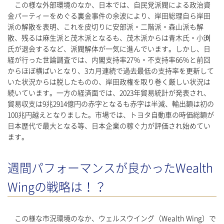
この様な外部環境のなか、日本では、自民党派閥による政治資
金パーティーをめぐる裏金事件の余波により、岸田総理自ら岸田
派の解散を表明、これを皮切りに安部派・二階派・森山派も解
散、残るは麻生派と茂木派となるも、茂木派からは青木氏・小渕
氏が退会するなど、派閥解体が一気に進んでいます。しかし、日
経が行った世論調査では、内閣支持率27％・不支持率66％と前回
からほぼ横ばいとなり、3カ月連続で過去最低の支持率を更新して
いた状況からは脱したものの、岸田政権を取り巻く厳しい状況は
続いています。一方の経済面では、2023年貿易統計が発表され、
貿易収支は9兆2914億円の赤字となるも赤字は半減、輸出額は初の
100兆円越えとなりました。市場では、トヨタ自動車の時価総額が
日本歴代で最大となる等、日本企業の稼ぐ力が評価され始めてい
ます。
週間パフォーマンスが良かったWealth
Wingの戦略は！？
この様な市況環境のなか、ウェルスウイング（Wealth Wing）で