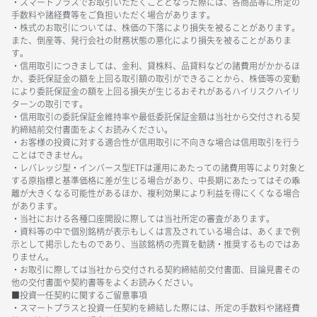
・スマートプラスでお取引いただくこととなった際には、各商品等に所定の
手数料や諸経費等をご負担いただく場合があります。
・株式のお取引については、株価の下落により損失を被ることがあります。
また、倒産等、発行会社の財務状態の悪化により損失を被ることがありま
す。
・信用取引につきましては、金利、貸株料、品貸料などの諸費用がかかるほ
か、委託保証金の額を上回る取引額の取引ができることから、株価等の変動
により委託保証金の額を上回る損失が生じるおそれがあるハイリスクハイリ
ターンの取引です。
・信用取引の委託保証金維持率や最低委託保証金額は当社から交付される契
約締結前交付書面をよくお読みください。
・お客様の投資に対する適合性が信用取引に不向きな場合は信用取引を行う
ことはできません。
・レバレッジ型・インバース型ETFは運用にあたっての諸費用等により対象と
する原指標と基準価格に差が生じる場合があり、中長期にあたってはその乖
離が大きくなる可能性があるほか、複利効果により利益を得にくくなる場合
があります。
・当社における各種口座開設に際しては当社所定の審査があります。
・資料等の中で個別銘柄が表示もしくは言及されている場合は、あくまで例
示として掲示したものであり、当該銘柄の売買を勧誘・推奨するものではあ
りません。
・お取引に際しては当社から交付される契約締結前交付書面、目論見書その
他の交付書面や契約書等をよくお読みください。
■投資一任契約に関するご留意事項
・スマートプラスと投資一任契約を締結した際には、所定の手数料や諸経費