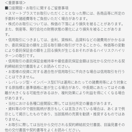
＜重要事項＞
■口座開設・お取引に関するご留意事項
・スマートプラスでお取引いただくこととなった際には、各商品等に所定の
手数料や諸経費等をご負担いただく場合があります。
・株式のお取引については、株価の下落により損失を被ることがあります。
また、倒産等、発行会社の財務状態の悪化により損失を被ることがありま
す。
・信用取引につきましては、金利、貸株料、品貸料などの諸費用がかかるほ
か、委託保証金の額を上回る取引額の取引ができることから、株価等の変動
により委託保証金の額を上回る損失が生じるおそれがあるハイリスクハイリ
ターンの取引です。
・信用取引の委託保証金維持率や最低委託保証金額は当社から交付される契
約締結前交付書面をよくお読みください。
・お客様の投資に対する適合性が信用取引に不向きな場合は信用取引を行う
ことはできません。
・レバレッジ型・インバース型ETFは運用にあたっての諸費用等により対象と
する原指標と基準価格に差が生じる場合があり、中長期にあたってはその乖
離が大きくなる可能性があるほか、複利効果により利益を得にくくなる場合
があります。
・当社における各種口座開設に際しては当社所定の審査があります。
・資料等の中で個別銘柄が表示もしくは言及されている場合は、あくまで例
示として掲示したものであり、当該銘柄の売買を勧誘・推奨するものではあ
りません。
・お取引に際しては当社から交付される契約締結前交付書面、目論見書その
他の交付書面や契約書等をよくお読みください。