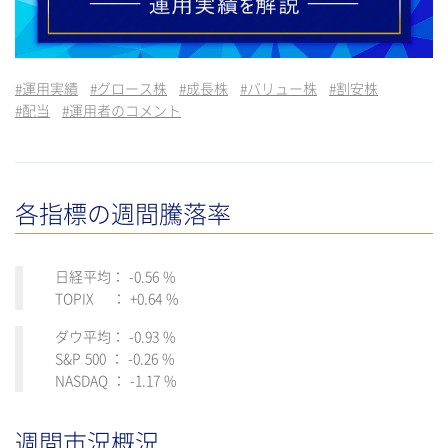
#
運用実績
#
グロース株
#
成長株
#
バリュー株
#
割安株
#
配当
#
運用者のコメント
各指標の週間騰落率
日経平均： -0.56 %
TOPIX ： +0.64 %
ダウ平均： -0.93 %
S&P 500 ： -0.26 %
NASDAQ ： -1.17 %
週間市況概況