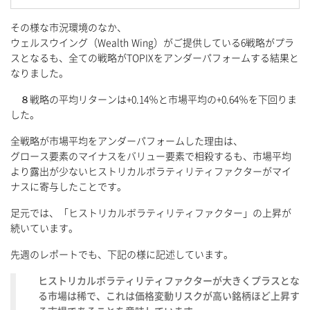
その様な市況環境のなか、
ウェルスウイング（Wealth Wing）がご提供している6戦略がプラ
スとなるも、全ての戦略がTOPIXをアンダーパフォームする結果と
なりました。
８戦略の平均リターンは+0.14％と市場平均の+0.64％を下回りま
した。
全戦略が市場平均をアンダーパフォームした理由は、
グロース要素のマイナスをバリュー要素で相殺するも、市場平均
より露出が少ないヒストリカルボラティリティファクターがマイ
ナスに寄与したことです。
足元では、「ヒストリカルボラティリティファクター」の上昇が
続いています。
先週のレポートでも、下記の様に記述しています。
ヒストリカルボラティリティファクターが大きくプラスとな
る市場は稀で、これは価格変動リスクが高い銘柄ほど上昇す