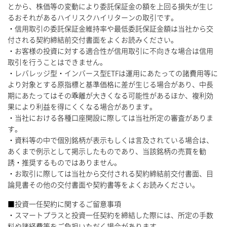
とから、株価等の変動により委託保証金の額を上回る損失が生じ
るおそれがあるハイリスクハイリターンの取引です。
・信用取引の委託保証金維持率や最低委託保証金額は当社から交
付される契約締結前交付書面をよくお読みください。
・お客様の投資に対する適合性が信用取引に不向きな場合は信用
取引を行うことはできません。
・レバレッジ型・インバース型ETFは運用にあたっての諸費用等に
より対象とする原指標と基準価格に差が生じる場合があり、中長
期にあたってはその乖離が大きくなる可能性があるほか、複利効
果により利益を得にくくなる場合があります。
・当社における各種口座開設に際しては当社所定の審査がありま
す。
・資料等の中で個別銘柄が表示もしくは言及されている場合は、
あくまで例示として掲示したものであり、当該銘柄の売買を勧
誘・推奨するものではありません。
・お取引に際しては当社から交付される契約締結前交付書面、目
論見書その他の交付書面や契約書等をよくお読みください。
■投資一任契約に関するご留意事項
・スマートプラスと投資一任契約を締結した際には、所定の手数
料や諸経費等をご負担いただく場合があります。