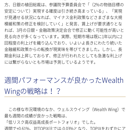
方、日銀の植田総裁は、参議院予算委員会で「（2%の物価目標の
安定について）実現する確度は引き続き高まっている」、「実現
が見通せる状況になれば、マイナス金利政策などさまざまな大規
模緩和策の修正を検討していく」と発言、賃上げが要求通りとな
れば、3月の日銀・金融政策決定会合で修正に動く可能性が高いと
見る向きが多くなっています。実際、短期市場は既に1年以内に2
回程度の利上げを織り込んでおり、いよいよ長きにわたり続いた
金融緩和政策からの転換が現実味を帯びてきました。しかし、長
期金利は上昇しておらず、修正が行われたとしても急激な利上げ
には繋がらないとも市場は予測しているようです。
週間パフォーマンスが良かったWealth
Wingの戦略は！？
この様な市況環境のなか、ウェルスウイング（Wealth Wing）で
最も週間の成績が良かった戦略は、
「低リスク高収益高成長ポートフォリオ」でした。
週間で+0.61%、対TOPIX比では-0.03%となり、TOPIXをわずかにア