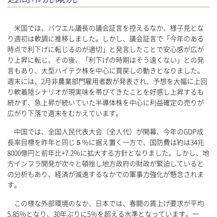
米国では、パウエル議長の議会証言を控えるなか、様子見とな
り週初は軟調に推移しました。しかし、議会証言で「今年のある
時点で利下げに転じるのが適切」と発言したことで安心感が広が
り上昇に転じ、その後、「利下げの時期はそう遠くない」との発
言もあり、大型ハイテク株を中心に買戻しの動きとなりました。
週末には、2月非農業部門雇用者数が発表され、予想を大幅に上回
り軟着陸シナリオが現実味を帯びてきたことを好感し上昇するも
続かず、急上昇が続いていた半導体株を中心に利益確定の売りが
広がり下落で週末をむかえています。
中国では、全国人民代表大会（全人代）が開幕、今年のGDP成
長率目標を昨年と同じ５％に据え置く一方で、国防費は約は34兆
8000億円と前年比+7.2％に拡大する方針となりました。しかし、地
方インフラ開発が次々と頓挫し地方政府の財政が緊迫していると
の分析もあり、経済が減速するなかでの軍事力強化が懸念されま
す。
この様な外部環境のなか、日本では、春闘の賃上げ要求が平均
5.85％となり、30年ぶりに5％を超える水準となっています。一