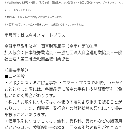
※WealthWingの各戦略の成績は「税引き前、配当込み、かつ各種コストを差し引く前のモデルポートフォリオのリ
ターン」となっています。
※TOPIXは「配当込みのTOPIX」の数値を用いています。
※本記事の内容は本サービスの将来リターンを保証するものではありません。
商号等：株式会社スマートプラス
金融商品取引業者：関東財務局長（金商）第3031号
加入協会：日本証券業協会・一般社団法人資産運用業協会・一般
社団法人第二種金融商品取引業協会
＜重要事項＞
■口座開設
・お取引に関するご留意事項 ・スマートプラスでお取引いただく
こととなった際には、各商品等に所定の手数料や諸経費等をご負
担いただく場合があります。
・株式のお取引については、株価の下落により損失を被ることが
あります。また、倒産等、発行会社の財務状態の悪化により損失
を被ることがあります。
・信用取引につきましては、金利、貸株料、品貸料などの諸費用
がかかるほか、委託保証金の額を上回る取引額の取引ができるこ