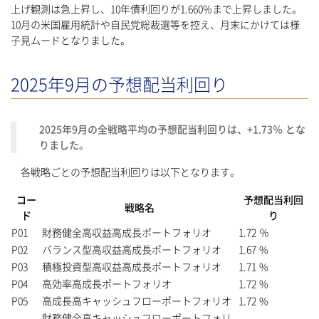
上げ観測は急上昇し、10年債利回りが1.660%まで上昇しました。
10月の米国雇用統計や自民党総裁選等を控え、月末にかけては様
子見ムードとなりました。
2025年9月の予想配当利回り
2025年9月の全戦略平均の予想配当利回りは、+1.73％ とな
りました。
各戦略ごとの予想配当利回りは以下となります。
コー
予想配当利回
戦略名
ド
り
P01
財務健全高収益高成長ポートフォリオ
1.72 ％
P02
バランス型高収益高成長ポートフォリオ
1.67 %
P03
積極投資型高収益高成長ポートフォリオ
1.71 %
P04
高効率高成長ポートフォリオ
1.72 %
P05
高成長高キャッシュフローポートフォリオ
1.72 %
財務健全高キャッシュフローポートフォリ