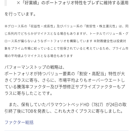
×「好業績」のポートフォリオ特性をブレずに維持する運用
を行っています。
※グロース系の「収益性・成長性」及びバリュー系の「割安性・株主還元性」は、同
じ系列内でどちらかがマイナスとなる場合もありますが、トータルでバリュー系・グ
ロース系が偏らないようなポートフォリオを構築しています ※財務健全性は投資対
象をプライム市場に絞っていることで担保されていると考えているため、プライム市
場の平均値よりマイナスとなる場合もあります
パフォーマンストップの戦略は、
ポートフォリオが持つバリュー要素の「割安・高配当」特性が大
きくプラスに寄与、さらに、市場平均よりもオーバーウエートし
ている騰落率ファクター及び予想修正サプライズファクターもプ
ラスに寄与したことです。
また、保有していたパラマウントベッドHD（7817）が24日の取
引終了後にTOBを発表し、これも大きくプラスに寄与しました。
ファクター総括