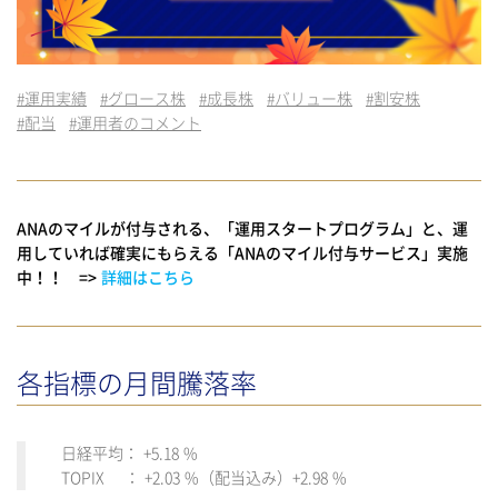
#
運用実績
#
グロース株
#
成長株
#
バリュー株
#
割安株
#
配当
#
運用者のコメント
ANAのマイルが付与される、「運用スタートプログラム」と、運
用していれば確実にもらえる「ANAのマイル付与サービス」実施
中！！ =>
詳細はこちら
各指標の月間騰落率
日経平均： +5.18 %
TOPIX ： +2.03 %（配当込み）+2.98 %