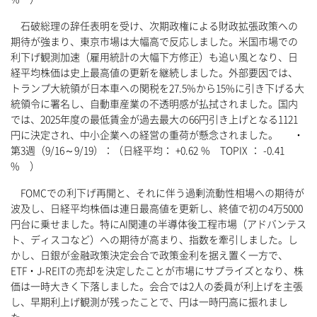
石破総理の辞任表明を受け、次期政権による財政拡張政策への
期待が強まり、東京市場は大幅高で反応しました。米国市場での
利下げ観測加速（雇用統計の大幅下方修正）も追い風となり、日
経平均株価は史上最高値の更新を継続しました。外部要因では、
トランプ大統領が日本車への関税を27.5%から15%に引き下げる大
統領令に署名し、自動車産業の不透明感が払拭されました。国内
では、2025年度の最低賃金が過去最大の66円引き上げとなる1121
円に決定され、中小企業への経営の重荷が懸念されました。 ・
第3週（9/16～9/19）：（日経平均： +0.62 % TOPIX ： -0.41
% ）
FOMCでの利下げ再開と、それに伴う過剰流動性相場への期待が
波及し、日経平均株価は連日最高値を更新し、終値で初の4万5000
円台に乗せました。特にAI関連の半導体後工程市場（アドバンテス
ト、ディスコなど）への期待が高まり、指数を牽引しました。し
かし、日銀が金融政策決定会合で政策金利を据え置く一方で、
ETF・J-REITの売却を決定したことが市場にサプライズとなり、株
価は一時大きく下落しました。会合では2人の委員が利上げを主張
し、早期利上げ観測が残ったことで、円は一時円高に振れまし