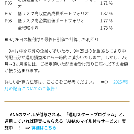
P06
1.71 %
オ
P07
低リスク高収益高成長ポートフォリオ
1.82 %
P08
低リスク高企業価値ポートフォリオ
1.77 %
全戦略平均
1.73 %
※9月26日の権利付き最終日引値で計算した利回り
9月は中間決算の企業が多いため、9月29日の配当落ちにより中
間配当分が運用損益額から一時的に減少いたします。しかし、2ヵ
月～3ヵ月後には、ご指定頂いた配当金受け取り口座へ以下の金額
が振り込まれます。
詳しい計算方法等は、こちらをご参考ください。 ＝＞
2025年9
月の配当についてのご報告！！
ANAのマイルが付与される、「運用スタートプログラム」と、
運用していれば確実にもらえる「ANAのマイル付与サービス」実
施中！！ =>
詳細はこちら