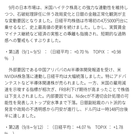
9月の日本市場は、米国ハイテク株高との強力な連動性を維持し
つつ、石破総理辞任に伴う政局変化と日銀の金融正常化観測が主
な変動要因となりました。日経平均株価は市場初の4万5000円台に
乗せるなど、史上最高値の更新を続けました。しかし、実質賃金
マイナス継続など経済の実態との乖離も指摘され、短期的な過熱
感への警戒もくすぶりました。
・第1週（9/1～9/5）：（日経平均： +0.70 % TOPIX ： +0.98
% ）
外部要因である中国アリババのAI半導体開発報道を受け、米
NVIDIA株急落に連動し日経平均は大幅続落しました。特にアドバ
ンテストなど半導体関連株が売られました。一方、米国の雇用減
速を示唆する指標が相次ぎ、FRB利下げ期待が高まったことで株価
は下支えされました。内部要因では、Nidecが不適切会計処理の可
能性を発表しストップ安水準まで下落。日銀副総裁のハト派的な
発言や政局の不透明感から円安が進行し、ドル円は一時148円台後
半に達しました。
・第2週（9/8～9/12）：（日経平均： +4.07 % TOPIX ： +1.78
% ）