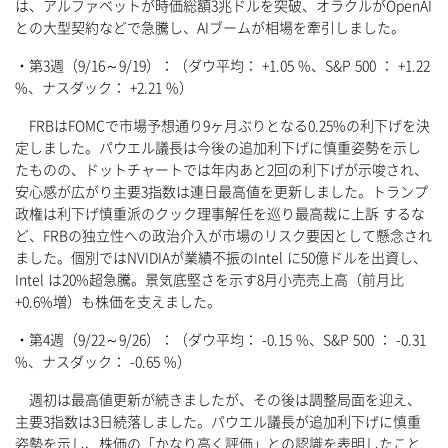
は、アルファベットが時価総額3兆ドルを突破、オラクルがOpenAI
との大型契約などで急騰し、AIブームが相場を牽引しました。
・第3週（9/16～9/19）：（ダウ平均： +1.05 %、S&P 500 ： +1.22
%、ナスダック： +2.21 %）
FRBはFOMCで市場予想通り9ヶ月ぶりとなる0.25%の利下げを決
定しました。パウエル議長は今後の追加利下げに慎重姿勢を示し
たものの、ドットチャートでは年内あと2回の利下げが示唆され、
安心感が広がり主要3指数は連日最高値を更新しました。トランプ
政権は利下げ慎重派のクック理事解任を巡り最高裁に上訴 するな
ど、FRBの独立性への政治介入が市場のリスク要因として懸念され
ました。個別ではNVIDIAが業績不振のIntel に50億ドルを出資し、
Intel は20%超急騰。景気底堅さを示す8月小売売上高（前月比
+0.6%増）も株価を支えました。
・第4週（9/22～9/26）：（ダウ平均： -0.15 %、S&P 500 ： -0.31
%、ナスダック： -0.65 %）
週初は最高値更新が続きましたが、その後は調整局面を迎え、
主要3指数は3日続落しました。パウエル議長が追加利下げに慎重
姿勢を示し、株価の「かなり高く評価」との認識を表明したこと