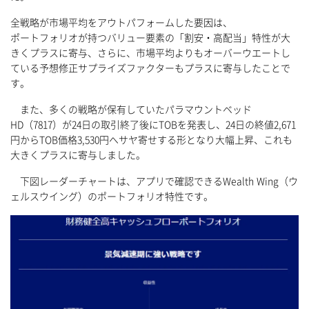
全戦略が市場平均をアウトパフォームした要因は、
ポートフォリオが持つバリュー要素の「割安・高配当」特性が大
きくプラスに寄与、さらに、市場平均よりもオーバーウエートし
ている予想修正サプライズファクターもプラスに寄与したことで
す。
また、多くの戦略が保有していたパラマウントベッド
HD（7817）が24日の取引終了後にTOBを発表し、24日の終値2,671
円からTOB価格3,530円へサヤ寄せする形となり大幅上昇、これも
大きくプラスに寄与しました。
下図レーダーチャートは、アプリで確認できるWealth Wing（ウ
ェルスウイング）のポートフォリオ特性です。