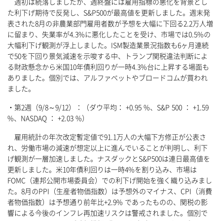
週初は続落しましたが、週終盤には雇用指標の悪化を背景とし
た利下げ期待で反発し、S&P500が最高値を更新しました。週末発
表された8月の非農業部門雇用者数が予想を大幅に下回る2.2万人増
に留まり、失業率が4.3%に悪化したことを受け、市場では0.5%の
大幅利下げ観測が浮上しました。ISM製造業景況指数も6ヶ月連続
で50を下回り景気減速を示唆する中、トランプ関税違法判断によ
る財政懸念から米国10年債利回りが一時4.3%台に上昇する場面も
ありました。個別では、アルファベットやブロードコムが買われ
ました。
・第2週（9/8～9/12）：（ダウ平均： +0.95 %、S&P 500 ： +1.59
%、NASDAQ ： +2.03 %）
雇用統計の年次改定暫定値で91.1万人の大幅下方修正が公表さ
れ、労働市場の減速が想定以上に進んでいることが判明し、利下
げ観測が一層加速しました。ナスダックとS&P500は連日最高値を
更新しました。米10年債利回りは一時4%を割り込み、市場は
FOMC（連邦公開市場委員会）での利下げ開始を強く織り込みまし
た。8月のPPI（生産者物価指数）は予想外のマイナス、CPI（消費
者物価指数）は予想通り前年比+2.9% であったものの、関税の影
響による今後のインフレ再加速リスクは警戒されました。個別で