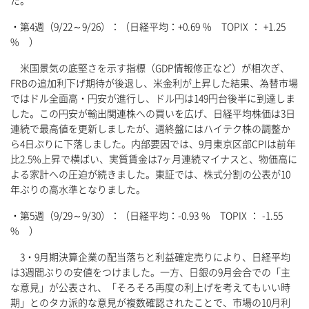
た。
・第4週（9/22～9/26）：（日経平均：+0.69 % TOPIX ： +1.25
% ）
米国景気の底堅さを示す指標（GDP情報修正など）が相次ぎ、
FRBの追加利下げ期待が後退し、米金利が上昇した結果、為替市場
ではドル全面高・円安が進行し、ドル円は149円台後半に到達しま
した。この円安が輸出関連株への買いを広げ、日経平均株価は3日
連続で最高値を更新しましたが、週終盤にはハイテク株の調整か
ら4日ぶりに下落しました。内部要因では、9月東京区部CPIは前年
比2.5%上昇で横ばい、実質賃金は7ヶ月連続マイナスと、物価高に
よる家計への圧迫が続きました。東証では、株式分割の公表が10
年ぶりの高水準となりました。
・第5週（9/29～9/30）：（日経平均：-0.93 % TOPIX ： -1.55
% ）
3・9月期決算企業の配当落ちと利益確定売りにより、日経平均
は3週間ぶりの安値をつけました。一方、日銀の9月会合での「主
な意見」が公表され、「そろそろ再度の利上げを考えてもいい時
期」とのタカ派的な意見が複数確認されたことで、市場の10月利