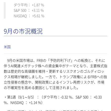
ダウ平均： +1.87 %
S&P 500 ： +3.11 %
NASDAQ ： +5.61 %
9月の市況概況
米国
9月の米国市場は、FRBの「予防的利下げ」への転換と、それに
伴うAI関連メガテック株への資金集中がテーマとなり、主要株式指
数は歴史的な高値圏を維持・更新するリスクオンのゴルディロッ
クス相場が継続しました。一方で、トランプ政権によるFRBへの独
立性侵害の懸念や、関税政策によるインフレ再燃リスクが、市場
の不確実性を高める要因として注視されました。
・第1週（9/1～9/5）：（ダウ平均：-0.32 %、S&P 500 ： +0.33
%、NASDAQ ： +1.14 %）