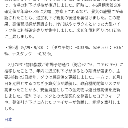
で、市場の利下げ期待が後退しました。同時に、4-6月期実質GDP
確定値が年率+3.8%に大幅上方修正されるなど、景気の底堅さが確
認されたことも、追加利下げ観測の後退を裏付けました。この結
果、高値警戒感が意識され、NVIDIAやオラクルといった大型ハイ
テク株に利益確定売りが集中しました。米10年債利回りは4.175%
に上昇しました。
・第5週（9/29～9/30）：（ダウ平均： +0.33 %、S&P 500 ： +0.67
%、ナスダック： +0.78 %）
8月のPCE物価指数が市場予想通り（総合+2.7%、コア+2.9%）に
推移したことで、年内に追加利下げがあるとの期待が強まり、主
要3指数は3日続伸、ダウは最高値を更新しました。一方で、10月1
日を期限とするつなぎ予算交渉が難航し、政府機関閉鎖リスクが
高まったことから、安全資産としての金先物は連日最高値を更新
しました。個別では、メタとの大型契約を発表したコアウィーブ
や、薬価引き下げに応じたファイザーが急騰し、相場を牽引しま
した。
日本