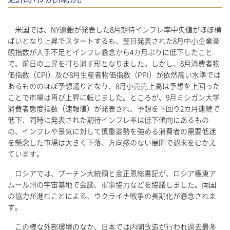
米国では、NY連銀が発表した8月期待インフレ率中央値がほぼ横
ばいとなり上昇でスタートするも、翌日発表された8月中小企業楽
観指数が人手不足とインフレ懸念から4カ月ぶりに低下したこと
で、前日の上昇を打ち消す形となりました。しかし、8月消費者物
価指数（CPI）及び8月生産者物価指数（PPI）が依然高い水準では
あるもののほぼ予想通りとなり、8月小売売上高は予想を上回った
ことで市場は再び上昇に転じました。ところが、9月ミシガン大学
消費者態度指数（速報値）が発表され、予想を下回り2カ月連続で
低下、同時に発表された期待インフレ率は低下傾向にあるもの
の、インフレや景気に対して慎重姿勢を強める消費者の需要低迷
を懸念した市場は大きく下落、方向感のない展開で週末をむかえ
ています。
ロシアでは、プーチン大統領と金正恩総書記が、ロシア極東ア
ムール州の宇宙基地で会談、軍事協力などを協議しました。両国
の協力が進むことによる、ウクライナ戦争の長期化が懸念されま
す。
この様な外部環境のなか、日本では内閣改造が行われ過去最多