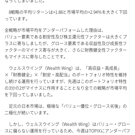
なってしまいました。
8戦略の平均リターンは+1.88と市場平均の+2.94％を大きく下回
っています。
全戦略が市場平均をアンダーパフォームした理由は、
バリュー要素である割安性及び株主還元性ファクターは大きくプ
ラスに寄与しましたが、グロース要素である収益性及び成長性フ
ァクターのマイナス寄与が大きく、さらに財務健全性ファクター
もマイナスに寄与したことです。
ウェルスウイング（Wealth Wing）は、「高収益・高成長」
×「財務健全」×「割安・高配当」のポートフォリオ特性を維持
し続ける運用を行っていますが、先週はこのポートフォリオ特性
の3分の2がマイナスに作用することとなり全ての戦略が市場平均
を下回ってしまいました。
足元の日本市場は、極端な「バリュー優位・グロース劣後」の
二極化が続いています。
しかし、ウェルスウイング（Wealth Wing）はバリュー・グロー
スに偏らない運用を行っているため、今週はTOPIXにアンダーパフ