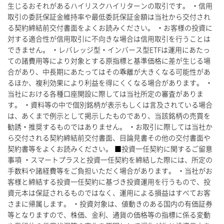
生じるおそれがあるハイリスクハイリターンの取引です。 ・信用
取引の委託保証金維持率や最低委託保証金額は当社から交付され
る契約締結前交付書面をよくお読みください。 ・お客様の投資に
対する適合性が信用取引に不向きな場合は信用取引を行うことは
できません。 ・レバレッジ型・インバース型ETFは運用にあたっ
ての諸費用等により対象とする原指標と基準価格に差が生じる場
合があり、中長期にあたってはその乖離が大きくなる可能性があ
るほか、複利効果により利益を得にくくなる場合があります。 ・
当社における各種口座開設に際しては当社所定の審査がありま
す。 ・資料等の中で個別銘柄が表示もしくは言及されている場合
は、あくまで例示として掲示したものであり、当該銘柄の売買を
勧誘・推奨するものではありません。 ・お取引に際しては当社か
ら交付される契約締結前交付書面、目論見書その他の交付書面や
契約書等をよくお読みください。 ■投資一任契約に関するご留意
事項 ・スマートプラスと投資一任契約を締結した際には、所定の
手数料や諸経費等をご負担いただく場合があります。 ・当社がお
客様と締結する投資一任契約に基づき投資運用を行うもので、投
資元本は保証されるものではなく、運用による損益はすべてお客
さまに帰属します。 ・投資対象は、値動きのある国内の有価証券
等となりますので、株価、金利、通貨の価格等の指標に係る変動