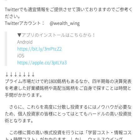
Twitterでも適宜情報をご提供させて頂いておりますのでご参考く
ださい。
Twitterアカウント： @wealth_wing
▼アプリのインストールはこちらから！
Android
https://bit.ly/3mPtcZ2
iOS
https://apple.co/3ptLYa3
↓↓↓↓↓↓↓
プライム市場だけで約1800銘柄もあるなか、四半期毎の決算発表
を考慮した好業績銘柄や高配当銘柄をご自身で探すことは時間と
手間がかかります。
さらに、これらを高度に分散し投資するにはノウハウが必要な
ため、個人投資家の皆様にとってはとてもハードルの高い投資技
術となります。
この様に質の高い株式投資を行うには「学習コスト・情報コス
ト・時間コスト」がかかります。しかし、ウェルスウイング