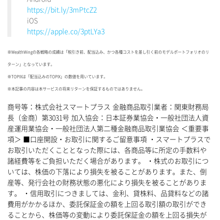
https://bit.ly/3mPtcZ2
iOS
https://apple.co/3ptLYa3
※WealthWingの各戦略の成績は「税引き前、配当込み、かつ各種コストを差し引く前のモデルポートフォリオのリ
ターン」となっています。
※TOPIXは「配当込みのTOPIX」の数値を用いています。
※本記事の内容は本サービスの将来リターンを保証するものではありません。
商号等：株式会社スマートプラス 金融商品取引業者：関東財務局
長（金商）第3031号 加入協会：日本証券業協会・一般社団法人資
産運用業協会・一般社団法人第二種金融商品取引業協会 ＜重要事
項＞ ■口座開設・お取引に関するご留意事項 ・スマートプラスで
お取引いただくこととなった際には、各商品等に所定の手数料や
諸経費等をご負担いただく場合があります。 ・株式のお取引につ
いては、株価の下落により損失を被ることがあります。また、倒
産等、発行会社の財務状態の悪化により損失を被ることがありま
す。 ・信用取引につきましては、金利、貸株料、品貸料などの諸
費用がかかるほか、委託保証金の額を上回る取引額の取引ができ
ることから、株価等の変動により委託保証金の額を上回る損失が