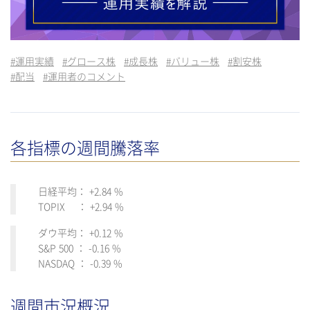
#
運用実績
#
グロース株
#
成長株
#
バリュー株
#
割安株
#
配当
#
運用者のコメント
各指標の週間騰落率
日経平均： +2.84 %
TOPIX ： +2.94 %
ダウ平均： +0.12 %
S&P 500 ： -0.16 %
NASDAQ ： -0.39 %
週間市況概況