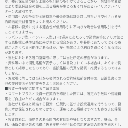
か、委託保証金の額を上回る取引額の取引ができることから、株価等の変動
により委託保証金の額を上回る損失が生じるおそれがあるハイリスクハイリ
ターンの取引です。
・信用取引の委託保証金維持率や最低委託保証金額は当社から交付される契
約締結前交付書面をよくお読みください。
・お客様の投資に対する適合性が信用取引に不向きな場合は信用取引を行う
ことはできません。
・レバレッジ型・インバース型ETFは運用にあたっての諸費用等により対象と
する原指標と基準価格に差が生じる場合があり、中長期にあたってはその乖
離が大きくなる可能性があるほか、複利効果により利益を得にくくなる場合
があります。
・当社における各種口座開設に際しては当社所定の審査があります。
・資料等の中で個別銘柄が表示もしくは言及されている場合は、あくまで例
示として掲示したものであり、当該銘柄の売買を勧誘・推奨するものではあ
りません。
・お取引に際しては当社から交付される契約締結前交付書面、目論見書その
他の交付書面や契約書等をよくお読みください。
■投資一任契約に関するご留意事項
・スマートプラスと投資一任契約を締結した際には、所定の手数料や諸経費
等をご負担いただく場合があります。
・当社がお客様と締結する投資一任契約に基づき投資運用を行うもので、投
資元本は保証されるものではなく、運用による損益はすべてお客さまに帰属
します。
・投資対象は、値動きのある国内の有価証券等となりますので、株価、金
利、通貨の価格等の指標に係る変動や発行体の信用状況等の変化を原因とし