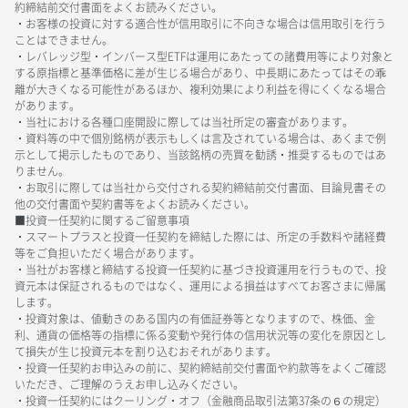
約締結前交付書面をよくお読みください。
・お客様の投資に対する適合性が信用取引に不向きな場合は信用取引を行う
ことはできません。
・レバレッジ型・インバース型ETFは運用にあたっての諸費用等により対象と
する原指標と基準価格に差が生じる場合があり、中長期にあたってはその乖
離が大きくなる可能性があるほか、複利効果により利益を得にくくなる場合
があります。
・当社における各種口座開設に際しては当社所定の審査があります。
・資料等の中で個別銘柄が表示もしくは言及されている場合は、あくまで例
示として掲示したものであり、当該銘柄の売買を勧誘・推奨するものではあ
りません。
・お取引に際しては当社から交付される契約締結前交付書面、目論見書その
他の交付書面や契約書等をよくお読みください。
■投資一任契約に関するご留意事項
・スマートプラスと投資一任契約を締結した際には、所定の手数料や諸経費
等をご負担いただく場合があります。
・当社がお客様と締結する投資一任契約に基づき投資運用を行うもので、投
資元本は保証されるものではなく、運用による損益はすべてお客さまに帰属
します。
・投資対象は、値動きのある国内の有価証券等となりますので、株価、金
利、通貨の価格等の指標に係る変動や発行体の信用状況等の変化を原因とし
て損失が生じ投資元本を割り込むおそれがあります。
・投資一任契約お申込みの前に、契約締結前交付書面や約款等をよくご確認
いただき、ご理解のうえお申し込みください。
・投資一任契約にはクーリング・オフ（金融商品取引法第37条の６の規定）