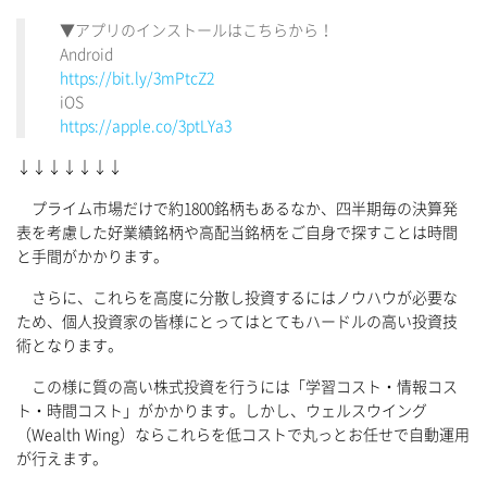
▼アプリのインストールはこちらから！
Android
https://bit.ly/3mPtcZ2
iOS
https://apple.co/3ptLYa3
↓↓↓↓↓↓↓
プライム市場だけで約1800銘柄もあるなか、四半期毎の決算発
表を考慮した好業績銘柄や高配当銘柄をご自身で探すことは時間
と手間がかかります。
さらに、これらを高度に分散し投資するにはノウハウが必要な
ため、個人投資家の皆様にとってはとてもハードルの高い投資技
術となります。
この様に質の高い株式投資を行うには「学習コスト・情報コス
ト・時間コスト」がかかります。しかし、ウェルスウイング
（Wealth Wing）ならこれらを低コストで丸っとお任せで自動運用
が行えます。