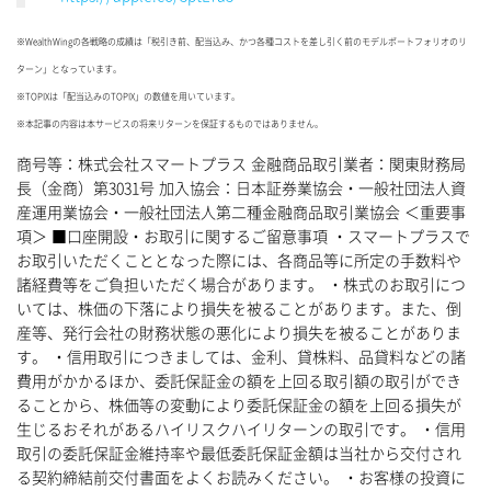
※WealthWingの各戦略の成績は「税引き前、配当込み、かつ各種コストを差し引く前のモデルポートフォリオのリ
ターン」となっています。
※TOPIXは「配当込みのTOPIX」の数値を用いています。
※本記事の内容は本サービスの将来リターンを保証するものではありません。
商号等：株式会社スマートプラス 金融商品取引業者：関東財務局
長（金商）第3031号 加入協会：日本証券業協会・一般社団法人資
産運用業協会・一般社団法人第二種金融商品取引業協会 ＜重要事
項＞ ■口座開設・お取引に関するご留意事項 ・スマートプラスで
お取引いただくこととなった際には、各商品等に所定の手数料や
諸経費等をご負担いただく場合があります。 ・株式のお取引につ
いては、株価の下落により損失を被ることがあります。また、倒
産等、発行会社の財務状態の悪化により損失を被ることがありま
す。 ・信用取引につきましては、金利、貸株料、品貸料などの諸
費用がかかるほか、委託保証金の額を上回る取引額の取引ができ
ることから、株価等の変動により委託保証金の額を上回る損失が
生じるおそれがあるハイリスクハイリターンの取引です。 ・信用
取引の委託保証金維持率や最低委託保証金額は当社から交付され
る契約締結前交付書面をよくお読みください。 ・お客様の投資に