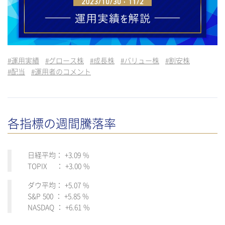
#
運用実績
#
グロース株
#
成長株
#
バリュー株
#
割安株
#
配当
#
運用者のコメント
各指標の週間騰落率
日経平均： +3.09 %
TOPIX ： +3.00 %
ダウ平均： +5.07 %
S&P 500 ： +5.85 %
NASDAQ ： +6.61 %