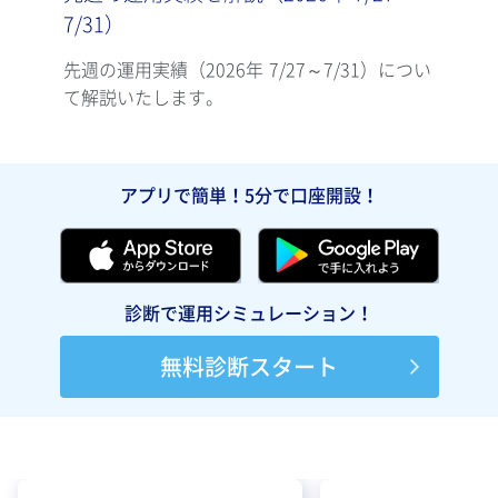
7/31）
7/2
先週の運用実績（2026年 7/27～7/31）につい
先週の
て解説いたします。
て解
アプリで簡単！5分で口座開設！
診断で運用シミュレーション！
無料診断スタート