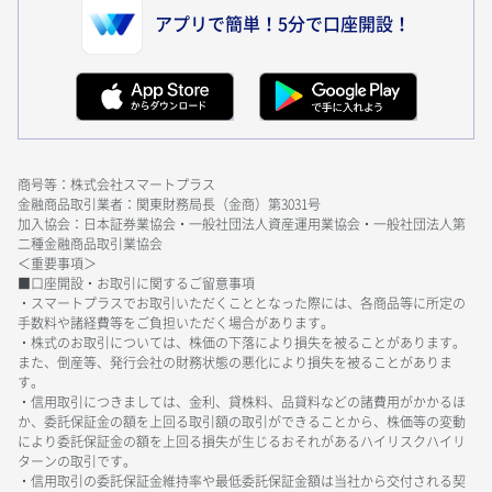
アプリで簡単！5分で口座開設！
商号等：株式会社スマートプラス
金融商品取引業者：関東財務局長（金商）第3031号
加入協会：日本証券業協会・一般社団法人資産運用業協会・一般社団法人第
二種金融商品取引業協会
＜重要事項＞
■口座開設・お取引に関するご留意事項
・スマートプラスでお取引いただくこととなった際には、各商品等に所定の
手数料や諸経費等をご負担いただく場合があります。
・株式のお取引については、株価の下落により損失を被ることがあります。
また、倒産等、発行会社の財務状態の悪化により損失を被ることがありま
す。
・信用取引につきましては、金利、貸株料、品貸料などの諸費用がかかるほ
か、委託保証金の額を上回る取引額の取引ができることから、株価等の変動
により委託保証金の額を上回る損失が生じるおそれがあるハイリスクハイリ
ターンの取引です。
・信用取引の委託保証金維持率や最低委託保証金額は当社から交付される契