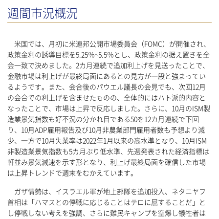
週間市況概況
米国では、月初に米連邦公開市場委員会（FOMC）が開催され、
政策金利の誘導目標を5.25％~5.5％とし、政策金利の据え置きを全
会一致で決めました。2カ月連続で追加利上げを見送ったことで、
金融市場は利上げが最終局面にあるとの見方が一段と強まってい
るようです。また、会合後のパウエル議長の会見でも、次回12月
の会合での利上げを含ませたものの、全体的にはハト派的内容と
なったことで、市場は上昇で反応しました。さらに、10月のISM製
造業景気指数も好不況の分かれ目である50を12カ月連続で下回
り、10月ADP雇用報告及び10月非農業部門雇用者数も予想より減
少、一方で10月失業率は2022年1月以来の高水準となり、10月ISM
非製造業景気指数も5カ月ぶり低水準、先週発表された経済指標は
軒並み景気減速を示す形となり、利上げ最終局面を確信した市場
は上昇トレンドで週末をむかえています。
ガザ情勢は、イスラエル軍が地上部隊を追加投入、ネタニヤフ
首相は「ハマスとの停戦に応じることはテロに屈することだ」と
し停戦しない考えを強調、さらに難民キャンプを空爆し犠牲者は