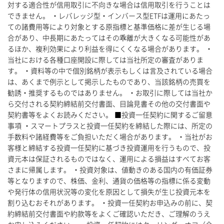
対する適合性が信用取引に不向きな場合は信用取引を行うことは
できません。 ・レバレッジ型・インバース型ETFは運用にあたっ
ての諸費用等により対象とする原指標と基準価格に差が生じる場
合があり、中長期にあたってはその乖離が大きくなる可能性があ
るほか、複利効果により利益を得にくくなる場合があります。 ・
当社における各種口座開設に際しては当社所定の審査がありま
す。 ・資料等の中で個別銘柄が表示もしくは言及されている場合
は、あくまで例示として掲示したものであり、当該銘柄の売買を
勧誘・推奨するものではありません。 ・お取引に際しては当社か
ら交付される契約締結前交付書面、目論見書その他の交付書面や
契約書等をよくお読みください。 ■投資一任契約に関するご留意
事項 ・スマートプラスと投資一任契約を締結した際には、所定の
手数料や諸経費等をご負担いただく場合があります。 ・当社がお
客様と締結する投資一任契約に基づき投資運用を行うもので、投
資元本は保証されるものではなく、運用による損益はすべてお客
さまに帰属します。 ・投資対象は、値動きのある国内の有価証券
等となりますので、株価、金利、通貨の価格等の指標に係る変動
や発行体の信用状況等の変化を原因として損失が生じ投資元本を
割り込むおそれがあります。 ・投資一任契約お申込みの前に、契
約締結前交付書面や約款等をよくご確認いただき、ご理解のうえ