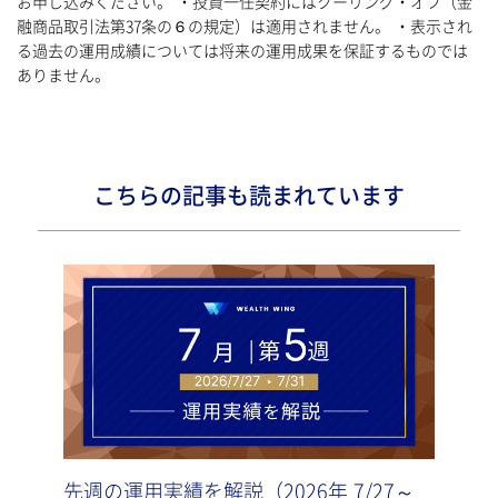
お申し込みください。 ・投資一任契約にはクーリング・オフ（金
融商品取引法第37条の６の規定）は適用されません。 ・表示され
る過去の運用成績については将来の運用成果を保証するものでは
ありません。
こちらの記事も読まれています
先週の運用実績を解説（2026年 7/27～
先週