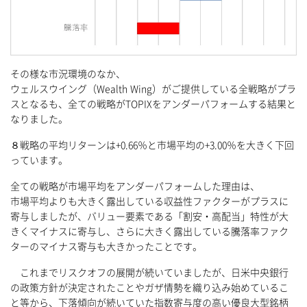
その様な市況環境のなか、
ウェルスウイング（Wealth Wing）がご提供している全戦略がプラ
スとなるも、全ての戦略がTOPIXをアンダーパフォームする結果と
なりました。
８戦略の平均リターンは+0.66％と市場平均の+3.00％を大きく下回
っています。
全ての戦略が市場平均をアンダーパフォームした理由は、
市場平均よりも大きく露出している収益性ファクターがプラスに
寄与しましたが、バリュー要素である「割安・高配当」特性が大
きくマイナスに寄与し、さらに大きく露出している騰落率ファク
ターのマイナス寄与も大きかったことです。
これまでリスクオフの展開が続いていましたが、日米中央銀行
の政策方針が決定されたことやガザ情勢を織り込み始めているこ
と等から、下落傾向が続いていた指数寄与度の高い優良大型銘柄