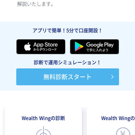
解説いたします。
て解
アプリで簡単！5分で口座開設！
診断で運用シミュレーション！
無料診断スタート
Wealth Wingの診断
Wealth Win