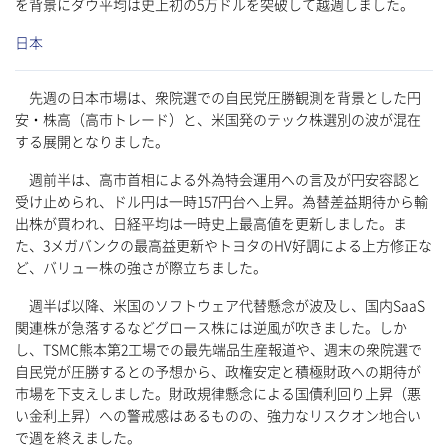
を背景にダウ平均は史上初の5万ドルを突破して越週しました。
日本
先週の日本市場は、衆院選での自民党圧勝観測を背景とした円
安・株高（高市トレード）と、米国発のテック株選別の波が混在
する展開となりました。
週前半は、高市首相による外為特会運用への言及が円安容認と
受け止められ、ドル円は一時157円台へ上昇。為替差益期待から輸
出株が買われ、日経平均は一時史上最高値を更新しました。ま
た、3メガバンクの最高益更新やトヨタのHV好調による上方修正な
ど、バリュー株の強さが際立ちました。
週半ば以降、米国のソフトウェア代替懸念が波及し、国内SaaS
関連株が急落するなどグロース株には逆風が吹きました。しか
し、TSMC熊本第2工場での最先端品生産報道や、週末の衆院選で
自民党が圧勝するとの予想から、政権安定と積極財政への期待が
市場を下支えしました。財政規律懸念による国債利回り上昇（悪
い金利上昇）への警戒感はあるものの、強力なリスクオン地合い
で週を終えました。