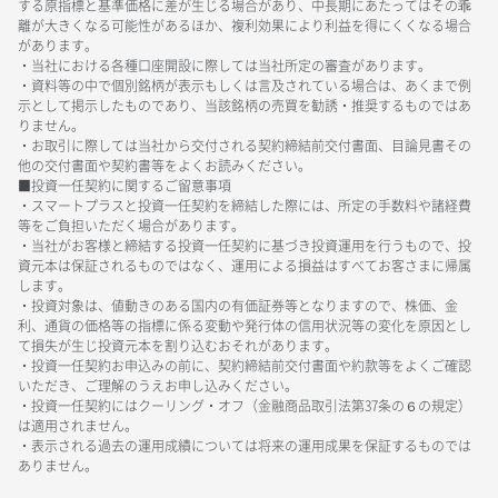
する原指標と基準価格に差が生じる場合があり、中長期にあたってはその乖
離が大きくなる可能性があるほか、複利効果により利益を得にくくなる場合
があります。
・当社における各種口座開設に際しては当社所定の審査があります。
・資料等の中で個別銘柄が表示もしくは言及されている場合は、あくまで例
示として掲示したものであり、当該銘柄の売買を勧誘・推奨するものではあ
りません。
・お取引に際しては当社から交付される契約締結前交付書面、目論見書その
他の交付書面や契約書等をよくお読みください。
■投資一任契約に関するご留意事項
・スマートプラスと投資一任契約を締結した際には、所定の手数料や諸経費
等をご負担いただく場合があります。
・当社がお客様と締結する投資一任契約に基づき投資運用を行うもので、投
資元本は保証されるものではなく、運用による損益はすべてお客さまに帰属
します。
・投資対象は、値動きのある国内の有価証券等となりますので、株価、金
利、通貨の価格等の指標に係る変動や発行体の信用状況等の変化を原因とし
て損失が生じ投資元本を割り込むおそれがあります。
・投資一任契約お申込みの前に、契約締結前交付書面や約款等をよくご確認
いただき、ご理解のうえお申し込みください。
・投資一任契約にはクーリング・オフ（金融商品取引法第37条の６の規定）
は適用されません。
・表示される過去の運用成績については将来の運用成果を保証するものでは
ありません。