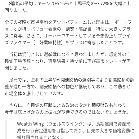
8戦略の平均リターンは+5.56％と市場平均の+3.72％を大幅に上
回りました。
全ての戦略が市場平均をアウトパフォームした理由は、 ポートフ
ォリオが持つバリュー要素の「割安・高配当」特性が大きくプラ
スに寄与、さらに、オーバーウエートしている予想修正サプライ
ズファクター（＝好業績特性）もプラスに寄与したことです。
当初は混沌とした選挙戦になると思われましたが、想定外の自
民党圧勝予想となり、選挙結果を待つ前に再び高市トレードが再
開しました。
足元では、金利の上昇やAI関連銘柄の選別等により割高銘柄の調
整が進む一方で、割安銘柄への物色が継続しており、この動きが
市場全体を底上げしています。
さらに、自民党の圧勝による政治の安定と積極財政も加わり、
今年は底上げからの上振れが期待できるのではないでしょうか。
Wealth Wing（ウェルスウイング）は、長期運用で資産形
成を行う安定運用を目指しており、目先の大きな価格変動に
振り回されることなく、