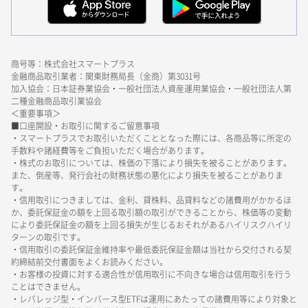
商号等：株式会社スマートプラス
金融商品取引業者：関東財務局長（金商）第3031号
加入協会：日本証券業協会・一般社団法人資産運用業協会・一般社団法人第
二種金融商品取引業協会
＜重要事項＞
■口座開設・お取引に関するご留意事項
・スマートプラスでお取引いただくこととなった際には、各商品等に所定の
手数料や諸経費等をご負担いただく場合があります。
・株式のお取引については、株価の下落により損失を被ることがあります。
また、倒産等、発行会社の財務状態の悪化により損失を被ることがありま
す。
・信用取引につきましては、金利、貸株料、品貸料などの諸費用がかかるほ
か、委託保証金の額を上回る取引額の取引ができることから、株価等の変動
により委託保証金の額を上回る損失が生じるおそれがあるハイリスクハイリ
ターンの取引です。
・信用取引の委託保証金維持率や最低委託保証金額は当社から交付される契
約締結前交付書面をよくお読みください。
・お客様の投資に対する適合性が信用取引に不向きな場合は信用取引を行う
ことはできません。
・レバレッジ型・インバース型ETFは運用にあたっての諸費用等により対象と