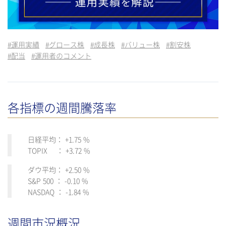
#
運用実績
#
グロース株
#
成長株
#
バリュー株
#
割安株
#
配当
#
運用者のコメント
各指標の週間騰落率
日経平均： +1.75 %
TOPIX ： +3.72 %
ダウ平均： +2.50 %
S&P 500 ： -0.10 %
NASDAQ ： -1.84 %
週間市況概況