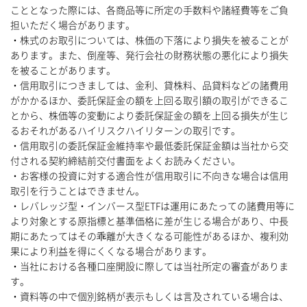
こととなった際には、各商品等に所定の手数料や諸経費等をご負
担いただく場合があります。
・株式のお取引については、株価の下落により損失を被ることが
あります。また、倒産等、発行会社の財務状態の悪化により損失
を被ることがあります。
・信用取引につきましては、金利、貸株料、品貸料などの諸費用
がかかるほか、委託保証金の額を上回る取引額の取引ができるこ
とから、株価等の変動により委託保証金の額を上回る損失が生じ
るおそれがあるハイリスクハイリターンの取引です。
・信用取引の委託保証金維持率や最低委託保証金額は当社から交
付される契約締結前交付書面をよくお読みください。
・お客様の投資に対する適合性が信用取引に不向きな場合は信用
取引を行うことはできません。
・レバレッジ型・インバース型ETFは運用にあたっての諸費用等に
より対象とする原指標と基準価格に差が生じる場合があり、中長
期にあたってはその乖離が大きくなる可能性があるほか、複利効
果により利益を得にくくなる場合があります。
・当社における各種口座開設に際しては当社所定の審査がありま
す。
・資料等の中で個別銘柄が表示もしくは言及されている場合は、