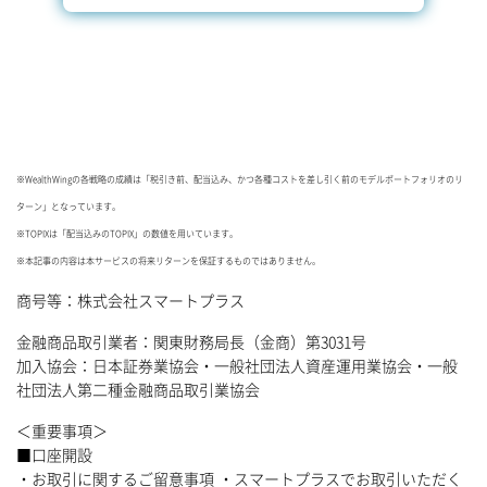
※WealthWingの各戦略の成績は「税引き前、配当込み、かつ各種コストを差し引く前のモデルポートフォリオのリ
ターン」となっています。
※TOPIXは「配当込みのTOPIX」の数値を用いています。
※本記事の内容は本サービスの将来リターンを保証するものではありません。
商号等：株式会社スマートプラス
金融商品取引業者：関東財務局長（金商）第3031号
加入協会：日本証券業協会・一般社団法人資産運用業協会・一般
社団法人第二種金融商品取引業協会
＜重要事項＞
■口座開設
・お取引に関するご留意事項 ・スマートプラスでお取引いただく