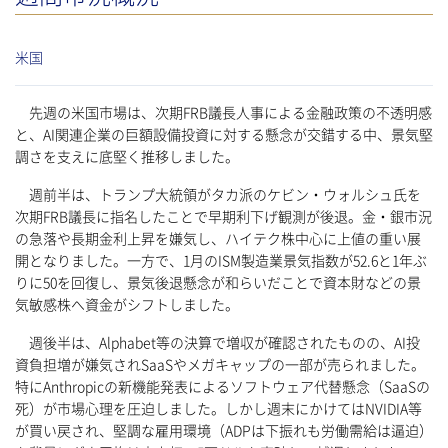
米国
先週の米国市場は、次期FRB議長人事による金融政策の不透明感
と、AI関連企業の巨額設備投資に対する懸念が交錯する中、景気堅
調さを支えに底堅く推移しました。
週前半は、トランプ大統領がタカ派のケビン・ウォルシュ氏を
次期FRB議長に指名したことで早期利下げ観測が後退。金・銀市況
の急落や長期金利上昇を嫌気し、ハイテク株中心に上値の重い展
開となりました。一方で、1月のISM製造業景気指数が52.6と1年ぶ
りに50を回復し、景気後退懸念が和らいだことで資本財などの景
気敏感株へ資金がシフトしました。
週後半は、Alphabet等の決算で増収が確認されたものの、AI投
資負担増が嫌気されSaaSやメガキャップの一部が売られました。
特にAnthropicの新機能発表によるソフトウェア代替懸念（SaaSの
死）が市場心理を圧迫しました。しかし週末にかけてはNVIDIA等
が買い戻され、堅調な雇用環境（ADPは下振れも労働需給は逼迫）