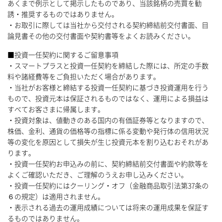
あくまで例示として掲示したものであり、当該銘柄の売買を勧
誘・推奨するものではありません。
・お取引に際しては当社から交付される契約締結前交付書面、目
論見書その他の交付書面や契約書等をよくお読みください。
■投資一任契約に関するご留意事項
・スマートプラスと投資一任契約を締結した際には、所定の手数
料や諸経費等をご負担いただく場合があります。
・当社がお客様と締結する投資一任契約に基づき投資運用を行う
もので、投資元本は保証されるものではなく、運用による損益は
すべてお客さまに帰属します。
・投資対象は、値動きのある国内の有価証券等となりますので、
株価、金利、通貨の価格等の指標に係る変動や発行体の信用状況
等の変化を原因として損失が生じ投資元本を割り込むおそれがあ
ります。
・投資一任契約お申込みの前に、契約締結前交付書面や約款等を
よくご確認いただき、ご理解のうえお申し込みください。
・投資一任契約にはクーリング・オフ（金融商品取引法第37条の
６の規定）は適用されません。
・表示される過去の運用成績については将来の運用成果を保証す
るものではありません。