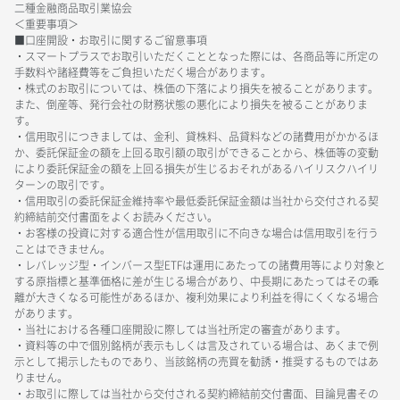
二種金融商品取引業協会
＜重要事項＞
■口座開設・お取引に関するご留意事項
・スマートプラスでお取引いただくこととなった際には、各商品等に所定の
手数料や諸経費等をご負担いただく場合があります。
・株式のお取引については、株価の下落により損失を被ることがあります。
また、倒産等、発行会社の財務状態の悪化により損失を被ることがありま
す。
・信用取引につきましては、金利、貸株料、品貸料などの諸費用がかかるほ
か、委託保証金の額を上回る取引額の取引ができることから、株価等の変動
により委託保証金の額を上回る損失が生じるおそれがあるハイリスクハイリ
ターンの取引です。
・信用取引の委託保証金維持率や最低委託保証金額は当社から交付される契
約締結前交付書面をよくお読みください。
・お客様の投資に対する適合性が信用取引に不向きな場合は信用取引を行う
ことはできません。
・レバレッジ型・インバース型ETFは運用にあたっての諸費用等により対象と
する原指標と基準価格に差が生じる場合があり、中長期にあたってはその乖
離が大きくなる可能性があるほか、複利効果により利益を得にくくなる場合
があります。
・当社における各種口座開設に際しては当社所定の審査があります。
・資料等の中で個別銘柄が表示もしくは言及されている場合は、あくまで例
示として掲示したものであり、当該銘柄の売買を勧誘・推奨するものではあ
りません。
・お取引に際しては当社から交付される契約締結前交付書面、目論見書その