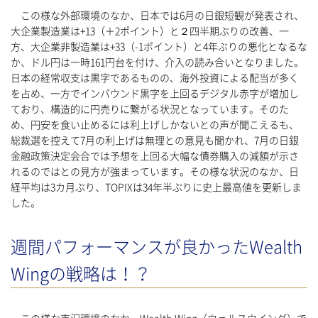
この様な外部環境のなか、日本では6月の日銀短観が発表され、
大企業製造業は+13（＋2ポイント）と２四半期ぶりの改善、一
方、大企業非製造業は+33（-1ポイント）と4年ぶりの悪化となるな
か、ドル円は一時161円台を付け、介入の読み合いとなりました。
日本の経常収支は黒字であるものの、海外投資による配当が多く
を占め、一方でインバウンド黒字を上回るデジタル赤字が増加し
ており、構造的に円売りに繋がる状況となっています。そのた
め、円安を食い止めるには利上げしかないとの声が聞こえるも、
総裁選を控えて7月の利上げは無理との意見も聞かれ、7月の日銀
金融政策決定会合では予想を上回る大幅な債券購入の減額が示さ
れるのではとの見方が強まっています。その様な状況のなか、日
経平均は3カ月ぶり、TOPIXは34年半ぶりに史上最高値を更新しま
した。
週間パフォーマンスが良かったWealth
Wingの戦略は！？