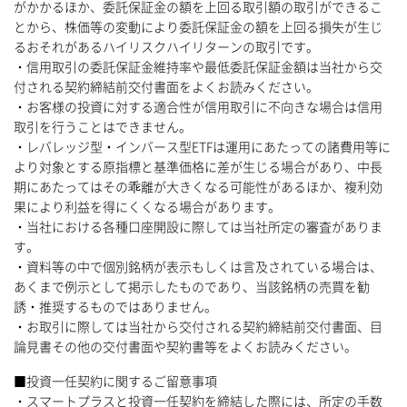
がかかるほか、委託保証金の額を上回る取引額の取引ができるこ
とから、株価等の変動により委託保証金の額を上回る損失が生じ
るおそれがあるハイリスクハイリターンの取引です。
・信用取引の委託保証金維持率や最低委託保証金額は当社から交
付される契約締結前交付書面をよくお読みください。
・お客様の投資に対する適合性が信用取引に不向きな場合は信用
取引を行うことはできません。
・レバレッジ型・インバース型ETFは運用にあたっての諸費用等に
より対象とする原指標と基準価格に差が生じる場合があり、中長
期にあたってはその乖離が大きくなる可能性があるほか、複利効
果により利益を得にくくなる場合があります。
・当社における各種口座開設に際しては当社所定の審査がありま
す。
・資料等の中で個別銘柄が表示もしくは言及されている場合は、
あくまで例示として掲示したものであり、当該銘柄の売買を勧
誘・推奨するものではありません。
・お取引に際しては当社から交付される契約締結前交付書面、目
論見書その他の交付書面や契約書等をよくお読みください。
■投資一任契約に関するご留意事項
・スマートプラスと投資一任契約を締結した際には、所定の手数