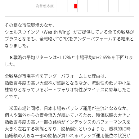
その様な市況環境のなか、
ウェルスウイング（Wealth Wing）がご提供している全ての戦略が
プラスとなるも、全戦略がTOPIXをアンダーパフォームする結果と
なりました。
８戦略の平均リターンは+1.12％と市場平均の+2.65％を下回りま
した。
全戦略が市場平均をアンダーパフォームした理由は、
指数寄与度の高い大型株が堅調となるなか、流動性の低い中小型
株寄りとなっているポートフォリオ特性がマイナスに寄与したこ
とです。
米国市場と同様、日本市場もパッシブ運用が主流となるなか、
個人や海外からの資金流入が続いているため、時価総額の大きい
指数寄与度の高い一部の銘柄がインデックスのパフォーマンスを
大きく左右する状態となり、銘柄選別というよりも、機械的に時
価総額の大きな一部の銘柄が買われるパッシブ運用優位の状況が