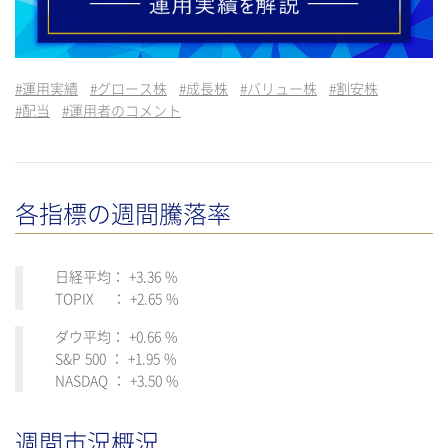
#
運用実績
#
グロース株
#
成長株
#
バリュー株
#
割安株
#
配当
#
運用者のコメント
各指標の週間騰落率
日経平均： +3.36 %
TOPIX ： +2.65 %
ダウ平均： +0.66 %
S&P 500 ： +1.95 %
NASDAQ ： +3.50 %
週間市況概況