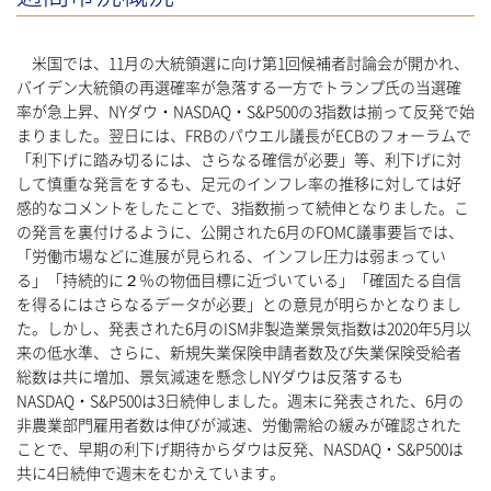
米国では、11月の大統領選に向け第1回候補者討論会が開かれ、
バイデン大統領の再選確率が急落する一方でトランプ氏の当選確
率が急上昇、NYダウ・NASDAQ・S&P500の3指数は揃って反発で始
まりました。翌日には、FRBのパウエル議長がECBのフォーラムで
「利下げに踏み切るには、さらなる確信が必要」等、利下げに対
して慎重な発言をするも、足元のインフレ率の推移に対しては好
感的なコメントをしたことで、3指数揃って続伸となりました。こ
の発言を裏付けるように、公開された6月のFOMC議事要旨では、
「労働市場などに進展が見られる、インフレ圧力は弱まってい
る」「持続的に２％の物価目標に近づいている」「確固たる自信
を得るにはさらなるデータが必要」との意見が明らかとなりまし
た。しかし、発表された6月のISM非製造業景気指数は2020年5月以
来の低水準、さらに、新規失業保険申請者数及び失業保険受給者
総数は共に増加、景気減速を懸念しNYダウは反落するも
NASDAQ・S&P500は3日続伸しました。週末に発表された、6月の
非農業部門雇用者数は伸びが減速、労働需給の緩みが確認された
ことで、早期の利下げ期待からダウは反発、NASDAQ・S&P500は
共に4日続伸で週末をむかえています。