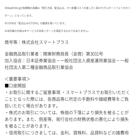
※WealthWingの各戦略の成績は「税引き前、配当込み、かつ各種コストを差し引く前のモデルポートフォリオのリ
ターン」となっています。
※TOPIXは「配当込みのTOPIX」の数値を用いています。
※本記事の内容は本サービスの将来リターンを保証するものではありません。
商号等：株式会社スマートプラス
金融商品取引業者：関東財務局長（金商）第3031号
加入協会：日本証券業協会・一般社団法人資産運用業協会・一般
社団法人第二種金融商品取引業協会
＜重要事項＞
■口座開設
・お取引に関するご留意事項 ・スマートプラスでお取引いただく
こととなった際には、各商品等に所定の手数料や諸経費等をご負
担いただく場合があります。
・株式のお取引については、株価の下落により損失を被ることが
あります。また、倒産等、発行会社の財務状態の悪化により損失
を被ることがあります。
・信用取引につきましては、金利、貸株料、品貸料などの諸費用