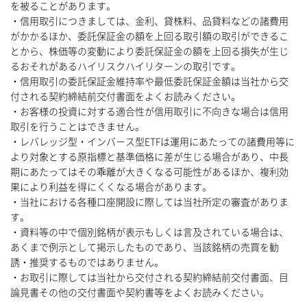
を被ることがあります。
・信用取引につきましては、金利、貸株料、品貸料などの諸費用
がかかるほか、委託保証金の額を上回る取引額の取引ができるこ
とから、株価等の変動により委託保証金の額を上回る損失が生じ
るおそれがあるハイリスクハイリターンの取引です。
・信用取引の委託保証金維持率や最低委託保証金額は当社から交
付される契約締結前交付書面をよくお読みください。
・お客様の投資に対する適合性が信用取引に不向きな場合は信用
取引を行うことはできません。
・レバレッジ型・インバース型ETFは運用にあたっての諸費用等に
より対象とする原指標と基準価格に差が生じる場合があり、中長
期にあたってはその乖離が大きくなる可能性があるほか、複利効
果により利益を得にくくなる場合があります。
・当社における各種口座開設に際しては当社所定の審査がありま
す。
・資料等の中で個別銘柄が表示もしくは言及されている場合は、
あくまで例示として掲示したものであり、当該銘柄の売買を勧
誘・推奨するものではありません。
・お取引に際しては当社から交付される契約締結前交付書面、目
論見書その他の交付書面や契約書等をよくお読みください。