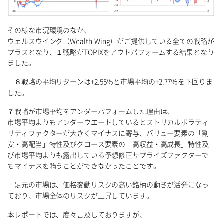
その様な市況環境のなか、
ウェルスウイング（Wealth Wing）がご提供している全ての戦略が
プラスとなり、１戦略がTOPIXをアウトパフォームする結果となり
ました。
８戦略の平均リターンは+2.55％と市場平均の+2.77％を下回りま
した。
７戦略が市場平均をアンダーパフォームした理由は、
市場平均よりもアンダーウエートしているヒストリカルボラティ
リティファクターが大きくマイナスに寄与、バリュー要素の「割
安・高配当」特性及びグロース要素の「高収益・高成長」特性及
び市場平均よりも露出している予想修正サプライズファクターで
もマイナスを賄うことができなかったことです。
足元の市場は、価格変動リスクの高い銘柄の動きが活発になっ
ており、市場全体のリスクが上昇しています。
本レポートでは、度々言及しておりますが、