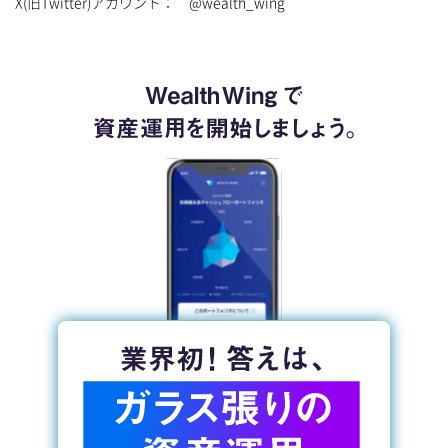
X(旧Twitter)アカウント： @wealth_wing