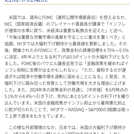
米国では、週央にFOMC（連邦公開市場委員会）を控えるなか、
NEC（国家経済会議）のブレイナード委員長が講演で「インフレ
が通常の水準に戻り、米経済は重要な転換点を迎えた」と述べ、
「今後は重要な労働市場の進展を守ることに重点を置くべき」と
協調、NYダウは大幅利下げ期待から最高値を更新しました。その
後、開催されたのFOMCにて、政策金利の誘導目標を4.75％～0.5％
に決定、4年半ぶりとなる利下げは0.5ポイントの大幅利下げとなり
ました。FOMC後のパウエル議長会見では「金融政策を緩めればイ
ンフレ抑制に支障が出るかもしれない」「ただ、緩和するのが遅
過ぎれば経済や労働市場を過剰に弱めることになる」と発言、大
幅利下げに踏み切った背景として労働市場を大きな理由に上げま
した。また、2024年末の政策金利の見通し（中央値）を6月時点の
5.1％から4.4％へ引き下げ、年内にあと0.5ポイントの利下げを織り
込んでいます。米国の金融政策がインフレ抑止から雇用悪化抑止
に舵が切られたことで、NYダウ・NASDAQ・S&P500の3指数は揃っ
て上昇で週末をむかえています。
この様な外部環境のなか、日本では、米国の大幅利下げ期待か