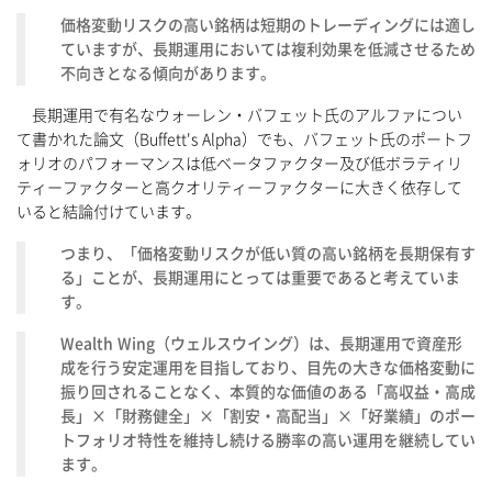
価格変動リスクの高い銘柄は短期のトレーディングには適し
ていますが、長期運用においては複利効果を低減させるため
不向きとなる傾向があります。
長期運用で有名なウォーレン・バフェット氏のアルファについ
て書かれた論文（Buffett's Alpha）でも、バフェット氏のポートフ
ォリオのパフォーマンスは低ベータファクター及び低ボラティリ
ティーファクターと高クオリティーファクターに大きく依存して
いると結論付けています。
つまり、「価格変動リスクが低い質の高い銘柄を長期保有す
る」ことが、長期運用にとっては重要であると考えていま
す。
Wealth Wing（ウェルスウイング）は、長期運用で資産形
成を行う安定運用を目指しており、目先の大きな価格変動に
振り回されることなく、本質的な価値のある「高収益・高成
長」×「財務健全」×「割安・高配当」×「好業績」のポー
トフォリオ特性を維持し続ける勝率の高い運用を継続してい
ます。