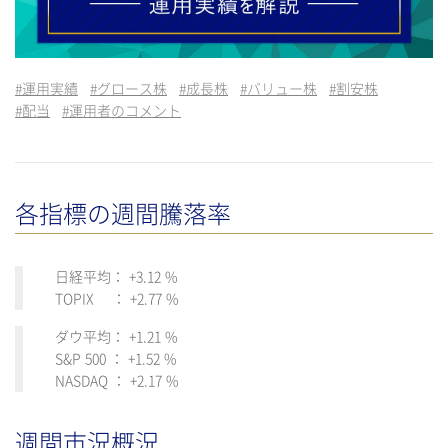
#
運用実績
#
グロース株
#
成長株
#
バリュー株
#
割安株
#
配当
#
運用者のコメント
各指標の週間騰落率
日経平均： +3.12 %
TOPIX ： +2.77 %
ダウ平均： +1.21 %
S&P 500 ： +1.52 %
NASDAQ ： +2.17 %
週間市況概況