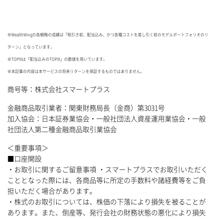
※WealthWingの各戦略の成績は「税引き前、配当込み、かつ各種コストを差し引く前のモデルポートフォリオのリ
ターン」となっています。
※TOPIXは「配当込みのTOPIX」の数値を用いています。
※本記事の内容は本サービスの将来リターンを保証するものではありません。
商号等：株式会社スマートプラス
金融商品取引業者：関東財務局長（金商）第3031号
加入協会：日本証券業協会・一般社団法人資産運用業協会・一般
社団法人第二種金融商品取引業協会
＜重要事項＞
■口座開設
・お取引に関するご留意事項 ・スマートプラスでお取引いただく
こととなった際には、各商品等に所定の手数料や諸経費等をご負
担いただく場合があります。
・株式のお取引については、株価の下落により損失を被ることが
あります。また、倒産等、発行会社の財務状態の悪化により損失