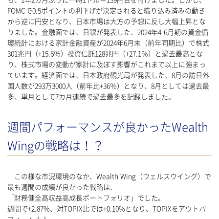
ら、1年2カ月ぶりに一時1ドル＝139円台を付けました。しかし、
FOMCで0.5ポイントの利下げが決定されると織り込み済みの動き
から逆に円安となり、日本市場は大方の予想に反し大幅上昇とな
りました。金融面では、日銀が発表した、2024年4-6月期の資金循
環統計における家計金融資産が2024年6月末（前年同期比）で株式
301兆円（+15.6％）投資信託128兆円（+27.1％）と過去最高とな
り、株式市場の変動が家計に及ぼす影響がこれまで以上に強まっ
ています。経済面では、日本政府観光局が発表した、8月の訪日外
国人数が293万3000人（前年比+36％）となり、8月としては過去最
多、単月として7カ月連続で過去最多を記録しました。
週間パフォーマンスが良かったWealth
Wingの戦略は！？
この様な市況環境のなか、Wealth Wing（ウェルスウイング）で
最も週間の成績が良かった戦略は、
「財務健全高収益高成長ポートフォリオ」でした。
週間で+2.87%、対TOPIX比では+0.10%となり、TOPIXをアウトパ