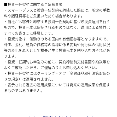
■投資一任契約に関するご留意事項
・スマートプラスと投資一任契約を締結した際には、所定の手数
料や諸経費等をご負担いただく場合があります。
・当社がお客様と締結する投資一任契約に基づき投資運用を行う
もので、投資元本は保証されるものではなく、運用による損益は
すべてお客さまに帰属します。
・投資対象は、値動きのある国内の有価証券等となりますので、
株価、金利、通貨の価格等の指標に係る変動や発行体の信用状況
等の変化を原因として損失が生じ投資元本を割り込むおそれがあ
ります。
・投資一任契約お申込みの前に、契約締結前交付書面や約款等を
よくご確認いただき、ご理解のうえお申し込みください。
・投資一任契約にはクーリング・オフ（金融商品取引法第37条の
６の規定）は適用されません。
・表示される過去の運用成績については将来の運用成果を保証す
るものではありません。