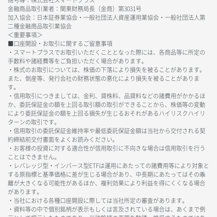
金融商品取引業者：関東財務局長（金商）第3031号
加入協会：日本証券業協会・一般社団法人資産運用業協会・一般社団法人第
二種金融商品取引業協会
＜重要事項＞
■口座開設・お取引に関するご留意事項
・スマートプラスでお取引いただくこととなった際には、各商品等に所定の
手数料や諸経費等をご負担いただく場合があります。
・株式のお取引については、株価の下落により損失を被ることがあります。
また、倒産等、発行会社の財務状態の悪化により損失を被ることがありま
す。
・信用取引につきましては、金利、貸株料、品貸料などの諸費用がかかるほ
か、委託保証金の額を上回る取引額の取引ができることから、株価等の変動
により委託保証金の額を上回る損失が生じるおそれがあるハイリスクハイリ
ターンの取引です。
・信用取引の委託保証金維持率や最低委託保証金額は当社から交付される契
約締結前交付書面をよくお読みください。
・お客様の投資に対する適合性が信用取引に不向きな場合は信用取引を行う
ことはできません。
・レバレッジ型・インバース型ETFは運用にあたっての諸費用等により対象と
する原指標と基準価格に差が生じる場合があり、中長期にあたってはその乖
離が大きくなる可能性があるほか、複利効果により利益を得にくくなる場合
があります。
・当社における各種口座開設に際しては当社所定の審査があります。
・資料等の中で個別銘柄が表示もしくは言及されている場合は、あくまで例