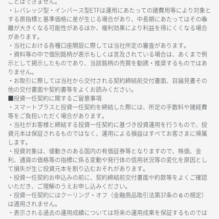
ことはできません。
・レバレッジ型・インバース型ETFは運用にあたっての諸費用等により対象と
する原指標と基準価格に差が生じる場合があり、中長期にあたってはその乖
離が大きくなる可能性があるほか、複利効果により利益を得にくくなる場合
があります。
・当社における各種口座開設に際しては当社所定の審査があります。
・資料等の中で個別銘柄が表示もしくは言及されている場合は、あくまで例
示として掲示したものであり、当該銘柄の売買を勧誘・推奨するものではあ
りません。
・お取引に際しては当社から交付される契約締結前交付書面、目論見書その
他の交付書面や契約書等をよくお読みください。
■投資一任契約に関するご留意事項
・スマートプラスと投資一任契約を締結した際には、所定の手数料や諸経費
等をご負担いただく場合があります。
・当社がお客様と締結する投資一任契約に基づき投資運用を行うもので、投
資元本は保証されるものではなく、運用による損益はすべてお客さまに帰属
します。
・投資対象は、値動きのある国内の有価証券等となりますので、株価、金
利、通貨の価格等の指標に係る変動や発行体の信用状況等の変化を原因とし
て損失が生じ投資元本を割り込むおそれがあります。
・投資一任契約お申込みの前に、契約締結前交付書面や約款等をよくご確認
いただき、ご理解のうえお申し込みください。
・投資一任契約にはクーリング・オフ（金融商品取引法第37条の６の規定）
は適用されません。
・表示される過去の運用成績については将来の運用成果を保証するものでは