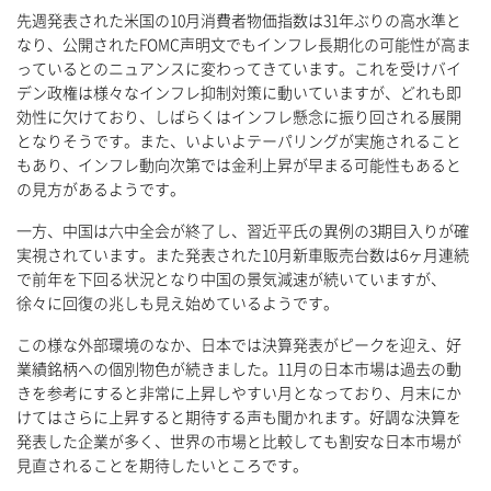
先週発表された米国の10月消費者物価指数は31年ぶりの高水準と
なり、公開されたFOMC声明文でもインフレ長期化の可能性が高ま
っているとのニュアンスに変わってきています。これを受けバイ
デン政権は様々なインフレ抑制対策に動いていますが、どれも即
効性に欠けており、しばらくはインフレ懸念に振り回される展開
となりそうです。また、いよいよテーパリングが実施されること
もあり、インフレ動向次第では金利上昇が早まる可能性もあると
の見方があるようです。
一方、中国は六中全会が終了し、習近平氏の異例の3期目入りが確
実視されています。また発表された10月新車販売台数は6ヶ月連続
で前年を下回る状況となり中国の景気減速が続いていますが、
徐々に回復の兆しも見え始めているようです。
この様な外部環境のなか、日本では決算発表がピークを迎え、好
業績銘柄への個別物色が続きました。11月の日本市場は過去の動
きを参考にすると非常に上昇しやすい月となっており、月末にか
けてはさらに上昇すると期待する声も聞かれます。好調な決算を
発表した企業が多く、世界の市場と比較しても割安な日本市場が
見直されることを期待したいところです。