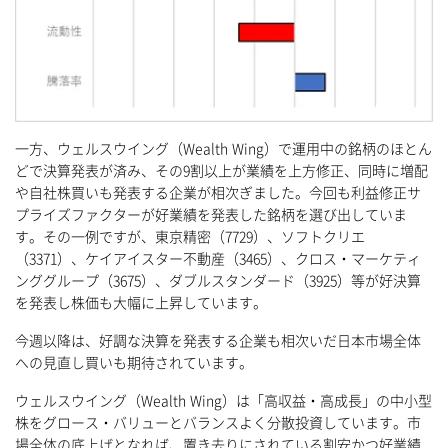
一方、ウェルスウイング（Wealth Wing）で運用中の銘柄のほとん
どで決算発表が済み、その9割以上が業績を上方修正、同時に増配
や自社株買いも発表する企業が相次ぎました。今回も利益修正サ
プライズファクターが好業績を発表した銘柄を選び出していま
す。その一例ですが、東京精密（7729）、ソフトクリエ
（3371）、ケイアイスター不動産（3465）、クロス・マーケティ
ンググループ（3675）、ダブルスタンダード（3925）等が好決算
を発表し株価も大幅に上昇しています。
今週以降は、好調な決算を発表する企業も相次いだ日本市場全体
への見直し買いも期待されています。
ウェルスウイング（Wealth Wing）は「高収益・高成長」の中小型
株をグロース・バリューとバランスよく分散投資しています。市
場全体の底上げとなれば、置き去りにされている割安かつ好業績