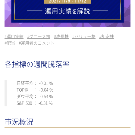
#
運用実績
#
グロース株
#
成長株
#
バリュー株
#
割安株
#
配当
#
運用者のコメント
各指標の週間騰落率
日経平均： -0.01 %
TOPIX ： -0.04 %
ダウ平均： -0.63 %
S&P 500 ： -0.31 %
市況概況