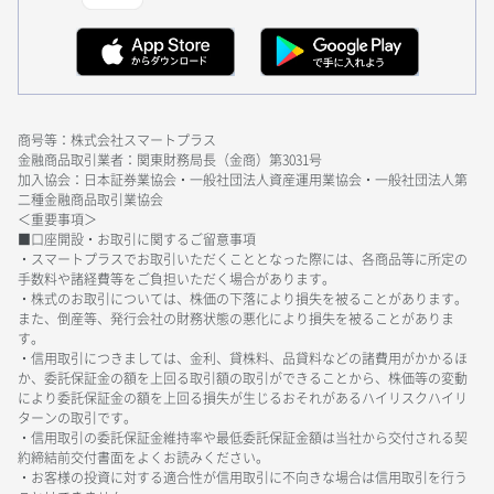
商号等：株式会社スマートプラス
金融商品取引業者：関東財務局長（金商）第3031号
加入協会：日本証券業協会・一般社団法人資産運用業協会・一般社団法人第
二種金融商品取引業協会
＜重要事項＞
■口座開設・お取引に関するご留意事項
・スマートプラスでお取引いただくこととなった際には、各商品等に所定の
手数料や諸経費等をご負担いただく場合があります。
・株式のお取引については、株価の下落により損失を被ることがあります。
また、倒産等、発行会社の財務状態の悪化により損失を被ることがありま
す。
・信用取引につきましては、金利、貸株料、品貸料などの諸費用がかかるほ
か、委託保証金の額を上回る取引額の取引ができることから、株価等の変動
により委託保証金の額を上回る損失が生じるおそれがあるハイリスクハイリ
ターンの取引です。
・信用取引の委託保証金維持率や最低委託保証金額は当社から交付される契
約締結前交付書面をよくお読みください。
・お客様の投資に対する適合性が信用取引に不向きな場合は信用取引を行う