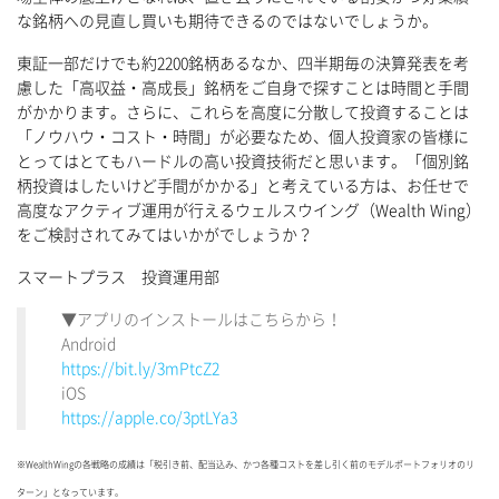
な銘柄への見直し買いも期待できるのではないでしょうか。
東証一部だけでも約2200銘柄あるなか、四半期毎の決算発表を考
慮した「高収益・高成長」銘柄をご自身で探すことは時間と手間
がかかります。さらに、これらを高度に分散して投資することは
「ノウハウ・コスト・時間」が必要なため、個人投資家の皆様に
とってはとてもハードルの高い投資技術だと思います。「個別銘
柄投資はしたいけど手間がかかる」と考えている方は、お任せで
高度なアクティブ運用が行えるウェルスウイング（Wealth Wing）
をご検討されてみてはいかがでしょうか？
スマートプラス 投資運用部
▼アプリのインストールはこちらから！
Android
https://bit.ly/3mPtcZ2
iOS
https://apple.co/3ptLYa3
※WealthWingの各戦略の成績は「税引き前、配当込み、かつ各種コストを差し引く前のモデルポートフォリオのリ
ターン」となっています。