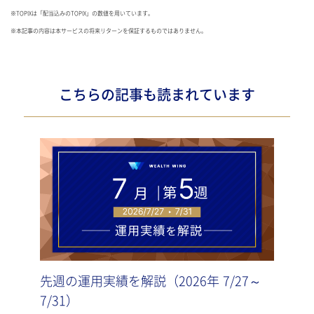
※TOPIXは「配当込みのTOPIX」の数値を用いています。
※本記事の内容は本サービスの将来リターンを保証するものではありません。
こちらの記事も読まれています
先週の運用実績を解説（2026年 7/27～
先週
7/31）
7/2