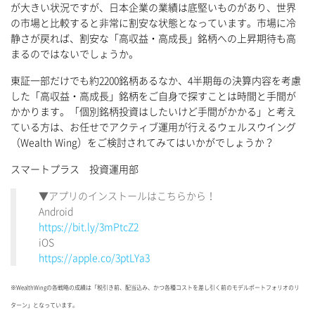
が大きい状況ですが、日本企業の業績は底堅いものがあり、世界
の市場と比較すると非常に割安な状態となっています。市場に冷
静さが戻れば、割安な「高収益・高成長」銘柄への上昇期待も高
まるのではないでしょうか。
東証一部だけでも約2200銘柄あるなか、4半期毎の決算内容を考慮
した「高収益・高成長」銘柄をご自身で探すことは時間と手間が
かかります。「個別銘柄投資はしたいけど手間がかかる」と考え
ている方は、お任せでアクティブ運用が行えるウェルスウイング
（Wealth Wing）をご検討されてみてはいかがでしょうか？
スマートプラス 投資運用部
▼アプリのインストールはこちらから！
Android
https://bit.ly/3mPtcZ2
iOS
https://apple.co/3ptLYa3
※WealthWingの各戦略の成績は「税引き前、配当込み、かつ各種コストを差し引く前のモデルポートフォリオのリ
ターン」となっています。