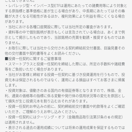
ことはできません。
・レバレッジ型・インバース型ETFは運用にあたっての諸費用等により対象と
する原指標と基準価格に差が生じる場合があり、中長期にあたってはその乖
離が大きくなる可能性があるほか、複利効果により利益を得にくくなる場合
があります。
・当社における各種口座開設に際しては当社所定の審査があります。
・資料等の中で個別銘柄が表示もしくは言及されている場合は、あくまで例
示として掲示したものであり、当該銘柄の売買を勧誘・推奨するものではあ
りません。
・お取引に際しては当社から交付される契約締結前交付書面、目論見書その
他の交付書面や契約書等をよくお読みください。
■投資一任契約に関するご留意事項
・スマートプラスと投資一任契約を締結した際には、所定の手数料や諸経費
等をご負担いただく場合があります。
・当社がお客様と締結する投資一任契約に基づき投資運用を行うもので、投
資元本は保証されるものではなく、運用による損益はすべてお客さまに帰属
します。
・投資対象は、値動きのある国内の有価証券等となりますので、株価、金
利、通貨の価格等の指標に係る変動や発行体の信用状況等の変化を原因とし
て損失が生じ投資元本を割り込むおそれがあります。
・投資一任契約お申込みの前に、契約締結前交付書面や約款等をよくご確認
いただき、ご理解のうえお申し込みください。
・投資一任契約にはクーリング・オフ（金融商品取引法第37条の６の規定）
は適用されません。
・表示される過去の運用成績については将来の運用成果を保証するものでは