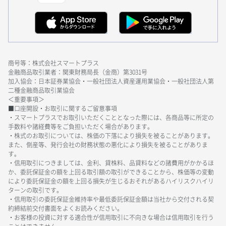
商号等：株式会社スマートプラス
金融商品取引業者：関東財務局長（金商）第3031号
加入協会：日本証券業協会・一般社団法人資産運用業協会・一般社団法人第
二種金融商品取引業協会
＜重要事項＞
■口座開設・お取引に関するご留意事項
・スマートプラスでお取引いただくこととなった際には、各商品等に所定の
手数料や諸経費等をご負担いただく場合があります。
・株式のお取引については、株価の下落により損失を被ることがあります。
また、倒産等、発行会社の財務状態の悪化により損失を被ることがありま
す。
・信用取引につきましては、金利、貸株料、品貸料などの諸費用がかかるほ
か、委託保証金の額を上回る取引額の取引ができることから、株価等の変動
により委託保証金の額を上回る損失が生じるおそれがあるハイリスクハイリ
ターンの取引です。
・信用取引の委託保証金維持率や最低委託保証金額は当社から交付される契
約締結前交付書面をよくお読みください。
・お客様の投資に対する適合性が信用取引に不向きな場合は信用取引を行う