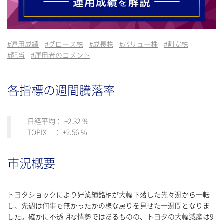
#
運用成績
#
グロース株
#
成長株
#
バリュー株
#
割安株
#
配当
#
運用者のコメント
各指標の週間騰落率
日経平均： +2.32 %
TOPIX ： +2.56 %
市況概要
トヨタショックにより好業績銘柄が大幅下落した先々週から一転
し、先週は何事も無かったかの様な戻りを見せた一週間となりま
した。確かに不透明な情勢ではあるものの、トヨタの大幅減産は9