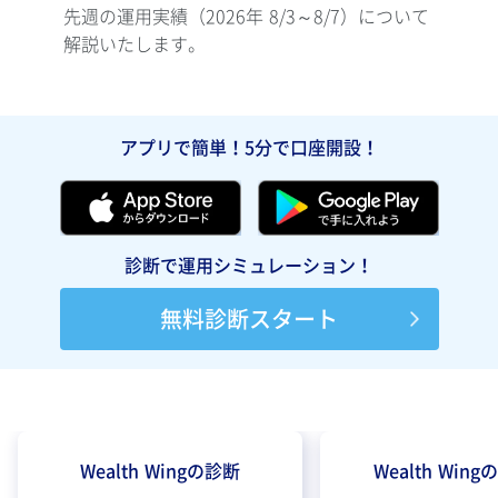
先週の運用実績（2026年 8/3～8/7）について
先週の
解説いたします。
て解
アプリで簡単！5分で口座開設！
診断で運用シミュレーション！
無料診断スタート
Wealth Wingの診断
Wealth Win