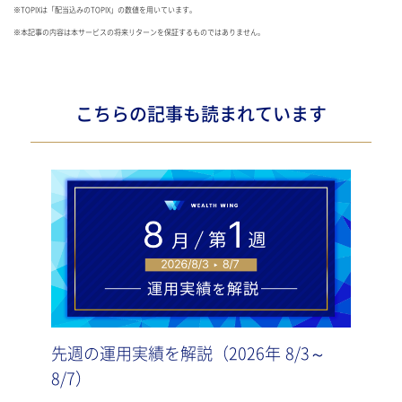
※TOPIXは「配当込みのTOPIX」の数値を用いています。
※本記事の内容は本サービスの将来リターンを保証するものではありません。
こちらの記事も読まれています
先週の運用実績を解説（2026年 8/3～
先週
8/7）
7/3