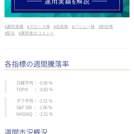
#
運用実績
#
グロース株
#
成長株
#
バリュー株
#
割安株
#
配当
#
運用者のコメント
各指標の週間騰落率
日経平均： -0.95 %
TOPIX ： -0.82 %
ダウ平均： -2.51 %
S&P 500 ： -1.66 %
NASDAQ ： -2.51 %
週間市況概況