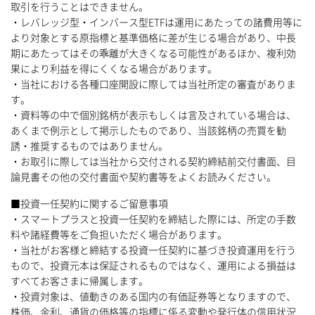
取引を行うことはできません。
・レバレッジ型・インバース型ETFは運用にあたっての諸費用等に
より対象とする原指標と基準価格に差が生じる場合があり、中長
期にあたってはその乖離が大きくなる可能性があるほか、複利効
果により利益を得にくくなる場合があります。
・当社における各種口座開設に際しては当社所定の審査がありま
す。
・資料等の中で個別銘柄が表示もしくは言及されている場合は、
あくまで例示として掲示したものであり、当該銘柄の売買を勧
誘・推奨するものではありません。
・お取引に際しては当社から交付される契約締結前交付書面、目
論見書その他の交付書面や契約書等をよくお読みください。
■投資一任契約に関するご留意事項
・スマートプラスと投資一任契約を締結した際には、所定の手数
料や諸経費等をご負担いただく場合があります。
・当社がお客様と締結する投資一任契約に基づき投資運用を行う
もので、投資元本は保証されるものではなく、運用による損益は
すべてお客さまに帰属します。
・投資対象は、値動きのある国内の有価証券等となりますので、
株価、金利、通貨の価格等の指標に係る変動や発行体の信用状況