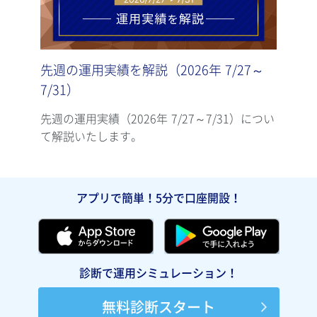
先週の運用実績を解説（2026年 7/27～
先週
7/31）
7/2
先週の運用実績（2026年 7/27～7/31）につい
先週の
て解説いたします。
て解
アプリで簡単！5分で口座開設！
診断で運用シミュレーション！
無料診断スタート