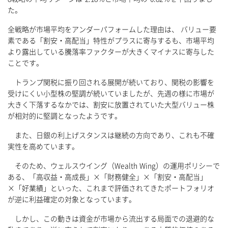
た。
全戦略が市場平均をアンダーパフォームした理由は、 バリュー要
素である「割安・高配当」特性がプラスに寄与するも、市場平均
より露出している騰落率ファクターが大きくマイナスに寄与した
ことです。
トランプ関税に振り回される展開が続いており、関税の影響を
受けにくい小型株の堅調が続いていましたが、先週の様に市場が
大きく下落するなかでは、割安に放置されていた大型バリュー株
が相対的に堅調となったようです。
また、日銀の利上げスタンスは継続の方向であり、これも不確
実性を高めています。
そのため、ウェルスウイング（Wealth Wing）の運用ポリシーで
ある、「高収益・高成長」×「財務健全」×「割安・高配当」
×「好業績」といった、これまで評価されてきたポートフォリオ
が逆に利益確定の対象となっています。
しかし、この動きは資金が市場から流出する局面での退避的な