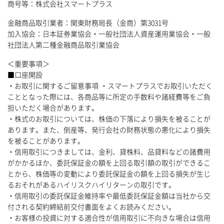
商号等：株式会社スマートプラス
金融商品取引業者：関東財務局長（金商）第3031号
加入協会：日本証券業協会・一般社団法人資産運用業協会・一般
社団法人第二種金融商品取引業協会
＜重要事項＞
■口座開設
・お取引に関するご留意事項 ・スマートプラスでお取引いただく
こととなった際には、各商品等に所定の手数料や諸経費等をご負
担いただく場合があります。
・株式のお取引については、株価の下落により損失を被ることが
あります。また、倒産等、発行会社の財務状態の悪化により損失
を被ることがあります。
・信用取引につきましては、金利、貸株料、品貸料などの諸費用
がかかるほか、委託保証金の額を上回る取引額の取引ができるこ
とから、株価等の変動により委託保証金の額を上回る損失が生じ
るおそれがあるハイリスクハイリターンの取引です。
・信用取引の委託保証金維持率や最低委託保証金額は当社から交
付される契約締結前交付書面をよくお読みください。
・お客様の投資に対する適合性が信用取引に不向きな場合は信用