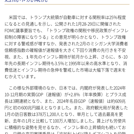
米国では、トランプ大統領が自動車に対する関税率は25％程度
になるとの見通しを示し、公開された1月28-29日に開催された
FOMC議事要旨でも、「トランプ政権の関税や移民政策がインフレ
抑制の障害になりうる」との意見が明らかとなり、トランプ政権
に対する警戒感が増すなか、発表された2月のミシガン大学消費者
信頼感指数の確報値が速報値を大きく下回り消費の先行きを不安
視、また、１年先のインフレ期待が前月から上昇、さらに、５-10
年先の長期インフレ期待も3.5％と1995年以来の高水準となり、消
費低迷とインフレ期待の急伸を警戒した市場は大幅下落で週末を
むかえています。
この様な外部環境のなか、日本では、内閣府が発表した2024年
10-12月期の実質GDP（速報値）が+2.8％（年率換算）とプラス成
長は3期連続となり、また、2024年名目GDP（速報値）は約609兆
円と初の600兆円越えとなりました。また、政府観光局が発表した
1月の訪日客数は378万1,200人となり、単月として過去最高を更
新、去年の1月と比較して100万人増加しました。賃上げも労使共
に積極的な姿勢を見せるなか、インフレ率の上昇傾向も続いてお