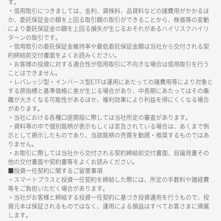
す。
・信用取引につきましては、金利、貸株料、品貸料などの諸費用がかかるほ
か、委託保証金の額を上回る取引額の取引ができることから、株価等の変動
により委託保証金の額を上回る損失が生じるおそれがあるハイリスクハイリ
ターンの取引です。
・信用取引の委託保証金維持率や最低委託保証金額は当社から交付される契
約締結前交付書面をよくお読みください。
・お客様の投資に対する適合性が信用取引に不向きな場合は信用取引を行う
ことはできません。
・レバレッジ型・インバース型ETFは運用にあたっての諸費用等により対象と
する原指標と基準価格に差が生じる場合があり、中長期にあたってはその乖
離が大きくなる可能性があるほか、複利効果により利益を得にくくなる場合
があります。
・当社における各種口座開設に際しては当社所定の審査があります。
・資料等の中で個別銘柄が表示もしくは言及されている場合は、あくまで例
示として掲示したものであり、当該銘柄の売買を勧誘・推奨するものではあ
りません。
・お取引に際しては当社から交付される契約締結前交付書面、目論見書その
他の交付書面や契約書等をよくお読みください。
■投資一任契約に関するご留意事項
・スマートプラスと投資一任契約を締結した際には、所定の手数料や諸経費
等をご負担いただく場合があります。
・当社がお客様と締結する投資一任契約に基づき投資運用を行うもので、投
資元本は保証されるものではなく、運用による損益はすべてお客さまに帰属
します。