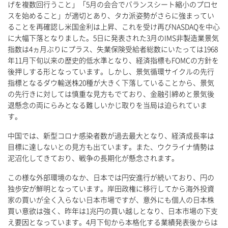
げを複数回行うこと」「5月の会合でバランスシート縮小のプロセ
スを始めること」が適切とあり、タカ派姿勢がさらに強まってい
ることを再確認し米国金利は上昇、これを受け再びNASDAQを中心
に大幅下落となりました。5日に発表された3月のIMS非製造業景気
指数は4ヵ月ぶりにプラス、失業保険受給者総数にいたっては1968
年11月下旬以来の歴史的低水準となり、経済指標もFOMCの方針を
後押しする形となっています。しかし、景気循環サイクルの先行
指標となるダウ輸送株20種が大きく下落していることから、景気
の先行きに対しては慎重な見方もでており、金融引締めと景気後
退懸念の両にらみとなる難しいかじ取りを当局は迫られていま
す。
中国では、新型コロナ感染者数が過去最大となり、経済成長率は
目標に達しないとの見方も出ています。また、ウクライナ情勢は
泥沼化してきており、戦争の長期化が懸念されます。
この様な外部環境のなか、日本では円安進行が続いており、円の
独歩安が鮮明となっています。岸田政権に移行してから海外投資
家の買いが全く入らない日本市場ですが、意外にも個人の日本株
買い意欲は強く、昨年は1兆円の買い越しとなり、日本市場の下支
え要因となっています。4月下旬から本格化する業績発表後からは