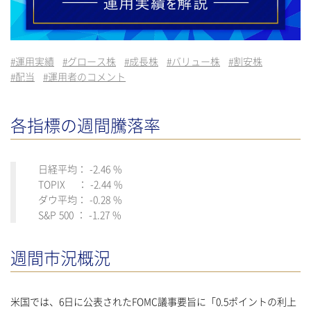
#
運用実績
#
グロース株
#
成長株
#
バリュー株
#
割安株
#
配当
#
運用者のコメント
各指標の週間騰落率
日経平均： -2.46 %
TOPIX ： -2.44 %
ダウ平均： -0.28 %
S&P 500 ： -1.27 %
週間市況概況
米国では、6日に公表されたFOMC議事要旨に「0.5ポイントの利上