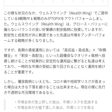
この様な状況のなか、ウェルスウイング（Wealth Wing）でご提供
している8戦略中１戦略のみがTOPIXをアウトパフォームしまし
た。ウェルスウイング（Wealth Wing）は、グロース・バリューに
偏らないバランスの良い好業績の割安銘柄に投資していますが、
割安性と成長性が共に軟調であった先週は市場をアンダーパフォ
ームする戦略が多くなりました。
ですが、長期の資産運用においては 「高収益・高成長」×「財務
健全」×「割安・高配当」といった超優良なクオリティ銘柄へ投
資し続けることが結果的に安定的な運用益に繋がると私達は考え
ており、一時的な市場の受給に振り回されることなく運用を続け
ることが重要です。
しかし、優良銘柄といえども、コロナ禍や地政学リスクが高まっ
た場合は大きな下落を避けることは出来ません。現在の様に先行
き不透明な市況環境であるなら、
・市場全体が急上昇した後は、市場リスクを低減する
・市場全体が大幅下落した後は、市場リスクを取る