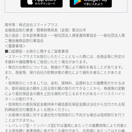
商号等：株式会社スマートプラス
金融商品取引業者：関東財務局長（金商）第3031号
加入協会：日本証券業協会・一般社団法人資産運用業協会・一般社団法人第
二種金融商品取引業協会
＜重要事項＞
■口座開設・お取引に関するご留意事項
・スマートプラスでお取引いただくこととなった際には、各商品等に所定の
手数料や諸経費等をご負担いただく場合があります。
・株式のお取引については、株価の下落により損失を被ることがあります。
また、倒産等、発行会社の財務状態の悪化により損失を被ることがありま
す。
・信用取引につきましては、金利、貸株料、品貸料などの諸費用がかかるほ
か、委託保証金の額を上回る取引額の取引ができることから、株価等の変動
により委託保証金の額を上回る損失が生じるおそれがあるハイリスクハイリ
ターンの取引です。
・信用取引の委託保証金維持率や最低委託保証金額は当社から交付される契
約締結前交付書面をよくお読みください。
・お客様の投資に対する適合性が信用取引に不向きな場合は信用取引を行う
ことはできません。
・レバレッジ型・インバース型ETFは運用にあたっての諸費用等により対象と
する原指標と基準価格に差が生じる場合があり、中長期にあたってはその乖