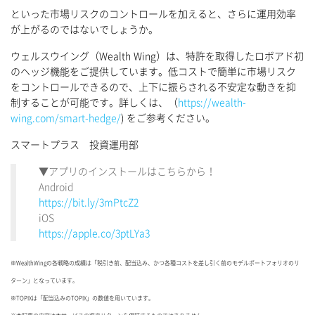
といった市場リスクのコントロールを加えると、さらに運用効率
が上がるのではないでしょうか。
ウェルスウイング（Wealth Wing）は、特許を取得したロボアド初
のヘッジ機能をご提供しています。低コストで簡単に市場リスク
をコントロールできるので、上下に振らされる不安定な動きを抑
制することが可能です。詳しくは、（
https://wealth-
wing.com/smart-hedge/
) をご参考ください。
スマートプラス 投資運用部
▼アプリのインストールはこちらから！
Android
https://bit.ly/3mPtcZ2
iOS
https://apple.co/3ptLYa3
※WealthWingの各戦略の成績は「税引き前、配当込み、かつ各種コストを差し引く前のモデルポートフォリオのリ
ターン」となっています。
※TOPIXは「配当込みのTOPIX」の数値を用いています。