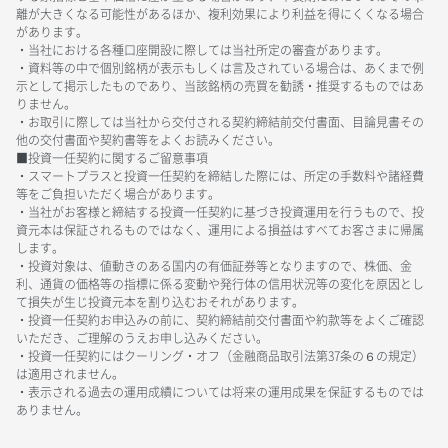
離が大きくなる可能性があるほか、複利効果により利益を得にくくなる場合
があります。
・当社における各種口座開設に際しては当社所定の審査があります。
・資料等の中で個別銘柄が表示もしくは言及されている場合は、あくまで例
示として掲示したものであり、当該銘柄の売買を勧誘・推奨するものではあ
りません。
・お取引に際しては当社から交付される契約締結前交付書面、目論見書その
他の交付書面や契約書等をよくお読みください。
■投資一任契約に関するご留意事項
・スマートプラスと投資一任契約を締結した際には、所定の手数料や諸経費
等をご負担いただく場合があります。
・当社がお客様と締結する投資一任契約に基づき投資運用を行うもので、投
資元本は保証されるものではなく、運用による損益はすべてお客さまに帰属
します。
・投資対象は、値動きのある国内の有価証券等となりますので、株価、金
利、通貨の価格等の指標に係る変動や発行体の信用状況等の変化を原因とし
て損失が生じ投資元本を割り込むおそれがあります。
・投資一任契約お申込みの前に、契約締結前交付書面や約款等をよくご確認
いただき、ご理解のうえお申し込みください。
・投資一任契約にはクーリング・オフ（金融商品取引法第37条の６の規定）
は適用されません。
・表示される過去の運用成績については将来の運用成果を保証するものでは
ありません。