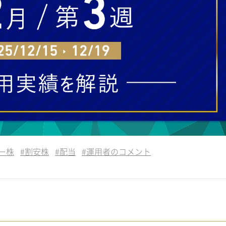
ー株
#
割安株
#
配当
#
運用者のコメント