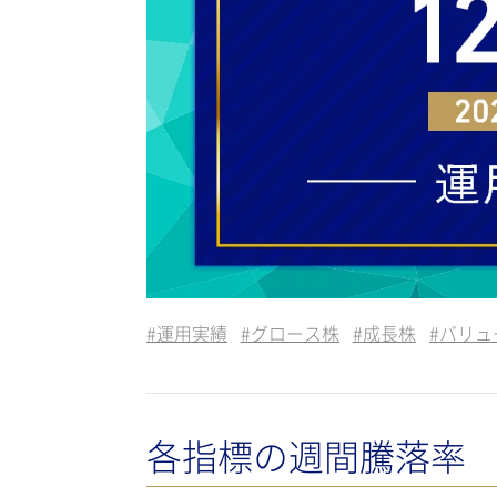
#
運用実績
#
グロース株
#
成長株
#
バリュ
各指標の週間騰落率