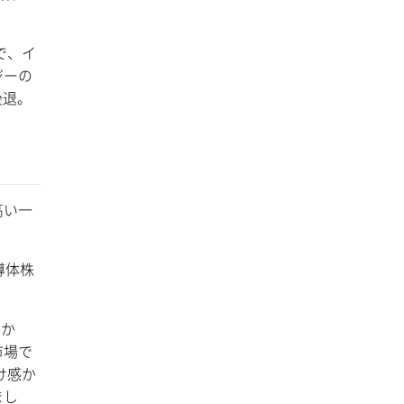
で、イ
ジーの
後退。
高い一
導体株
しか
市場で
け感か
まし