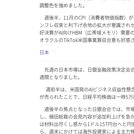
調整色を強めました。
週後半、11月のCPI（消費者物価指数）が前
ンフレ収束と利下げ余地の拡大が意識され
好決算がAI向けHBM（広帯域メモリ）需
オラクルのTikTok米国事業買収合意も好
日本
先週の日本市場は、日銀金融政策決定会合
週間となりました。
週前半は、米国発のAIビジネス収益性懸
が売られたことで、日経平均株価は一時5万
週後半の焦点となった日銀会合では、市場予
し、植田総裁の会見内容が追加利上げを急
は材料出尽くし感から1ドル157円台へと
ら、週末にかけては海外投資家による主力