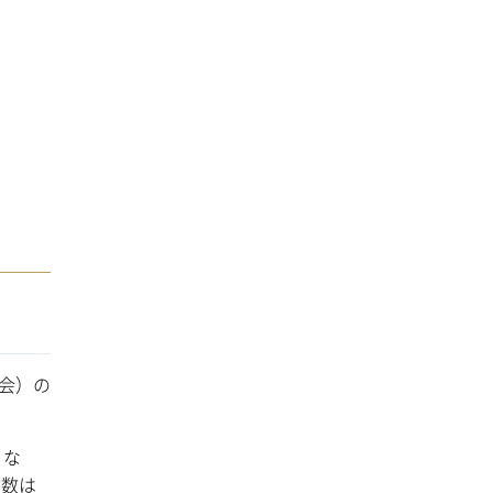
会）の
とな
指数は