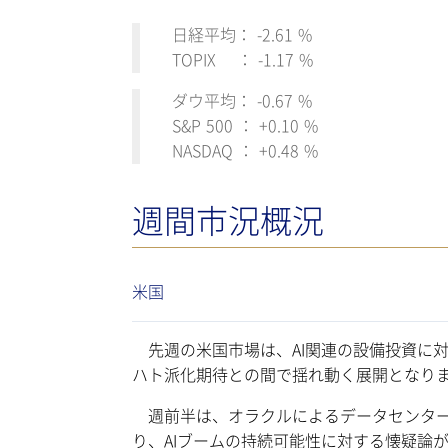
日経平均： -2.61 %
TOPIX ： -1.17 %
ダウ平均： -0.67 %
S&P 500 ： +0.10 %
NASDAQ ： +0.48 %
週間市況概況
米国
先週の米国市場は、AI関連の設備投資に対
ハト派化期待との間で揺れ動く展開となり
週前半は、オラクルによるデータセンター建設
り、AIブームの持続可能性に対する懐疑論