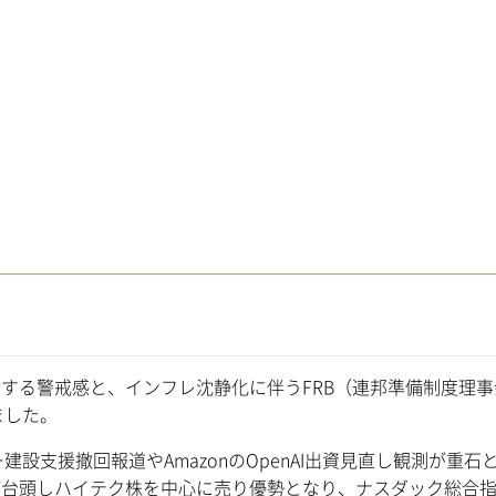
する警戒感と、インフレ沈静化に伴うFRB（連邦準備制度理事
ました。
支援撤回報道やAmazonのOpenAI出資見直し観測が重石
が台頭しハイテク株を中心に売り優勢となり、ナスダック総合