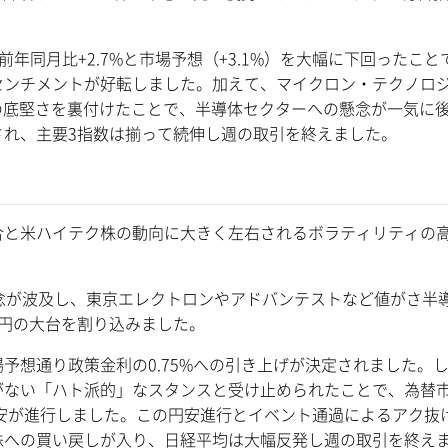
年同月比+2.7%と市場予想（+3.1%）を大幅に下回ったこと
センチメントが好転しました。加えて、マイクロン・テクノロ
要の底堅さを裏付けたことで、半導体セクターへの懸念が一気に
感され、主要3指数は揃って続伸し週の取引を終えました。
と米ハイテク株の動向に大きく左右されるボラティリティの
念が波及し、東京エレクトロンやアドバンテストなど値がさ半
円の大台を割り込みました。
想通り政策金利の0.75%への引き上げが決定されました。
がない「ハト派的」なスタンスと受け止められたことで、為替
円安が進行しました。この円安進行とイベント通過によるアク抜
株への買い戻しが入り、日経平均は大幅反発し週の取引を終え