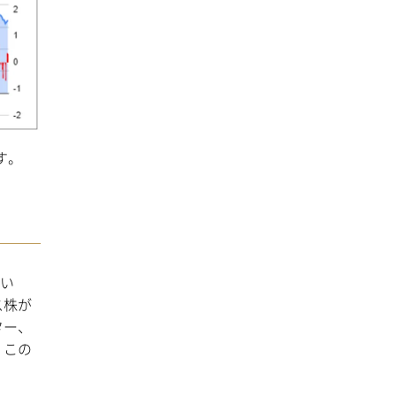
す。
はい
ス株が
ター、
、この