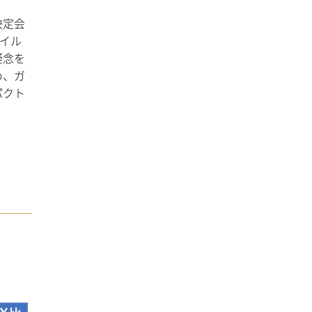
決定会
イル
疑念を
め、ガ
パクト
。