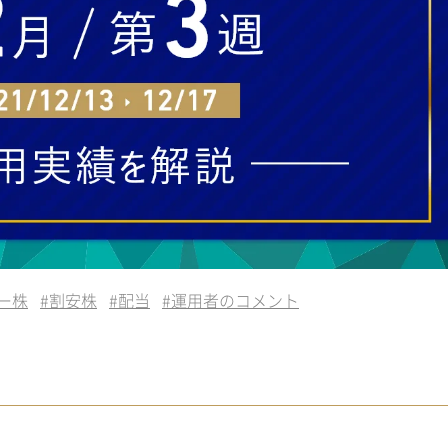
ー株
#
割安株
#
配当
#
運用者のコメント