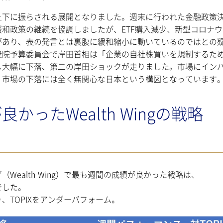
上下に振らされる展開となりました。週末に行われた金融政策
和政策の継続を協調しましたが、ETF購入減少、新型コロナウ
があり、表の発言とは裏腹に緩和縮小に動いているのではとの
衆院予算委員会で岸田首相は「企業の自社株買いを規制するた
し大幅に下落、第二の岸田ショックが走りました。市場にイン
、市場の下落には全く無関心な日本という構図となっています
ったWealth Wingの戦略
ealth Wing）で最も週間の成績が良かった戦略は、
でした。
となり、TOPIXをアンダーパフォーム。