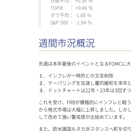
日経平均： +0.38 %
TOPIX ： +0.46 %
ダウ平均： -1.68 %
S&P 500 ： -1.94 %
週間市況概況
先週は本年最後のイベントとなるFOMCに
１．インフレが一時的との文言削除
２．テーパリングを加速し量的緩和を来年3
３．ドットチャートは22年・23年は3回ず
これを受け、FRBが積極的にインフレと戦
から株式市場は大幅に上昇しました。しかし
して改めて強い警戒感が出始めています。
また、欧米諸国もタカ派スタンスへ舵を切