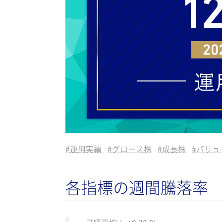
#
運用実績
#
グロース株
#
成長株
#
バリュ
各指標の週間騰落率