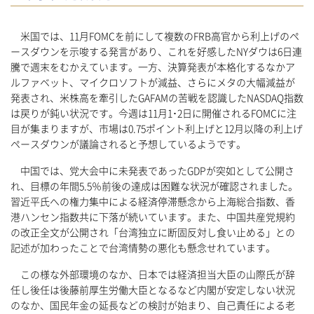
米国では、11月FOMCを前にして複数のFRB高官から利上げのペ
ースダウンを示唆する発言があり、これを好感したNYダウは6日連
騰で週末をむかえています。一方、決算発表が本格化するなかア
ルファベット、マイクロソフトが減益、さらにメタの大幅減益が
発表され、米株高を牽引したGAFAMの苦戦を認識したNASDAQ指数
は戻りが鈍い状況です。今週は11月1･2日に開催されるFOMCに注
目が集まりますが、市場は0.75ポイント利上げと12月以降の利上げ
ペースダウンが議論されると予想しているようです。
中国では、党大会中に未発表であったGDPが突如として公開さ
れ、目標の年間5.5％前後の達成は困難な状況が確認されました。
習近平氏への権力集中による経済停滞懸念から上海総合指数、香
港ハンセン指数共に下落が続いています。また、中国共産党規約
の改正全文が公開され「台湾独立に断固反対し食い止める」との
記述が加わったことで台湾情勢の悪化も懸念せれています。
この様な外部環境のなか、日本では経済担当大臣の山際氏が辞
任し後任は後藤前厚生労働大臣となるなど内閣が安定しない状況
のなか、国民年金の延長などの検討が始まり、自己責任による老