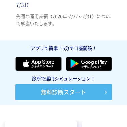
7/31）
7/2
先週の運用実績（2026年 7/27～7/31）につい
先週の
て解説いたします。
て解
アプリで簡単！5分で口座開設！
診断で運用シミュレーション！
無料診断スタート