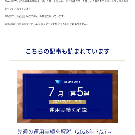
※WealthWingの各戦略の成績は「税引き前、配当込み、かつ各種コストを差し引く前のモデルポートフォリオのリ
ターン」となっています。
※TOPIXは「配当込みのTOPIX」の数値を用いています。
※本記事の内容は本サービスの将来リターンを保証するものではありません。
こちらの記事も読まれています
先週の運用実績を解説（2026年 7/27～
先週