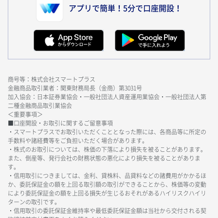
アプリで簡単！5分で口座開設！
商号等：株式会社スマートプラス
金融商品取引業者：関東財務局長（金商）第3031号
加入協会：日本証券業協会・一般社団法人資産運用業協会・一般社団法人第
二種金融商品取引業協会
＜重要事項＞
■口座開設・お取引に関するご留意事項
・スマートプラスでお取引いただくこととなった際には、各商品等に所定の
手数料や諸経費等をご負担いただく場合があります。
・株式のお取引については、株価の下落により損失を被ることがあります。
また、倒産等、発行会社の財務状態の悪化により損失を被ることがありま
す。
・信用取引につきましては、金利、貸株料、品貸料などの諸費用がかかるほ
か、委託保証金の額を上回る取引額の取引ができることから、株価等の変動
により委託保証金の額を上回る損失が生じるおそれがあるハイリスクハイリ
ターンの取引です。
・信用取引の委託保証金維持率や最低委託保証金額は当社から交付される契