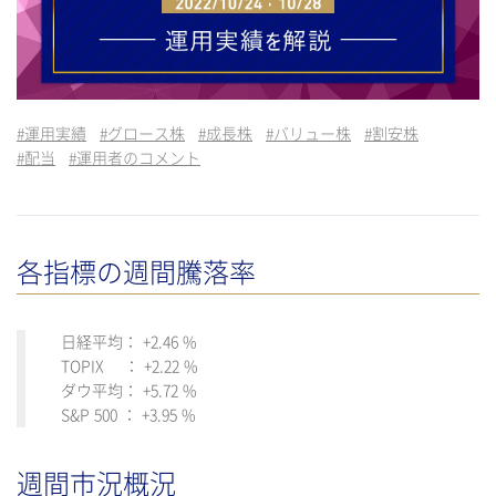
#
運用実績
#
グロース株
#
成長株
#
バリュー株
#
割安株
#
配当
#
運用者のコメント
各指標の週間騰落率
日経平均： +2.46 %
TOPIX ： +2.22 %
ダウ平均： +5.72 %
S&P 500 ： +3.95 %
週間市況概況