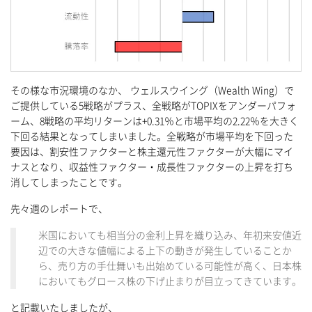
その様な市況環境のなか、 ウェルスウイング（Wealth Wing）で
ご提供している5戦略がプラス、全戦略がTOPIXをアンダーパフォ
ーム、8戦略の平均リターンは+0.31％と市場平均の2.22％を大きく
下回る結果となってしまいました。全戦略が市場平均を下回った
要因は、割安性ファクターと株主還元性ファクターが大幅にマイ
ナスとなり、収益性ファクター・成長性ファクターの上昇を打ち
消してしまったことです。
先々週のレポートで、
米国においても相当分の金利上昇を織り込み、年初来安値近
辺での大きな値幅による上下の動きが発生していることか
ら、売り方の手仕舞いも出始めている可能性が高く、日本株
においてもグロース株の下げ止まりが目立ってきています。
と記載いたしましたが、