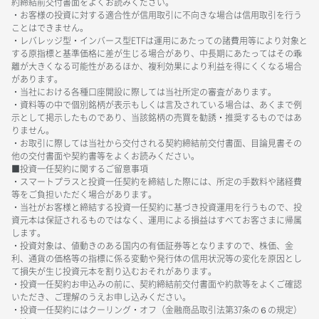
約締結前交付書面をよくお読みください。
・お客様の投資に対する適合性が信用取引に不向きな場合は信用取引を行う
ことはできません。
・レバレッジ型・インバース型ETFは運用にあたっての諸費用等により対象と
する原指標と基準価格に差が生じる場合があり、中長期にあたってはその乖
離が大きくなる可能性があるほか、複利効果により利益を得にくくなる場合
があります。
・当社における各種口座開設に際しては当社所定の審査があります。
・資料等の中で個別銘柄が表示もしくは言及されている場合は、あくまで例
示として掲示したものであり、当該銘柄の売買を勧誘・推奨するものではあ
りません。
・お取引に際しては当社から交付される契約締結前交付書面、目論見書その
他の交付書面や契約書等をよくお読みください。
■投資一任契約に関するご留意事項
・スマートプラスと投資一任契約を締結した際には、所定の手数料や諸経費
等をご負担いただく場合があります。
・当社がお客様と締結する投資一任契約に基づき投資運用を行うもので、投
資元本は保証されるものではなく、運用による損益はすべてお客さまに帰属
します。
・投資対象は、値動きのある国内の有価証券等となりますので、株価、金
利、通貨の価格等の指標に係る変動や発行体の信用状況等の変化を原因とし
て損失が生じ投資元本を割り込むおそれがあります。
・投資一任契約お申込みの前に、契約締結前交付書面や約款等をよくご確認
いただき、ご理解のうえお申し込みください。
・投資一任契約にはクーリング・オフ（金融商品取引法第37条の６の規定）