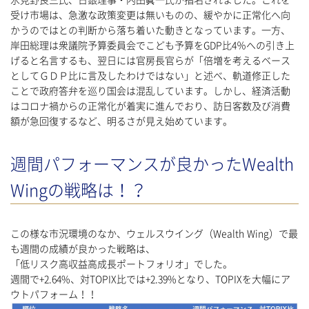
氷見野良三氏、日銀理事・内田眞一氏が指名されました。これを
受け市場は、急激な政策変更は無いものの、緩やかに正常化へ向
かうのではとの判断から落ち着いた動きとなっています。一方、
岸田総理は衆議院予算委員会でこども予算をGDP比4％への引き上
げると名言するも、翌日には官房長官らが「倍増を考えるベース
としてＧＤＰ比に言及したわけではない」と述べ、軌道修正した
ことで政府答弁を巡り国会は混乱しています。しかし、経済活動
はコロナ禍からの正常化が着実に進んでおり、訪日客数及び消費
額が急回復するなど、明るさが見え始めています。
週間パフォーマンスが良かったWealth
Wingの戦略は！？
この様な市況環境のなか、ウェルスウイング（Wealth Wing）で最
も週間の成績が良かった戦略は、
「低リスク高収益高成長ポートフォリオ」でした。
週間で+2.64%、対TOPIX比では+2.39%となり、TOPIXを大幅にア
ウトパフォーム！！