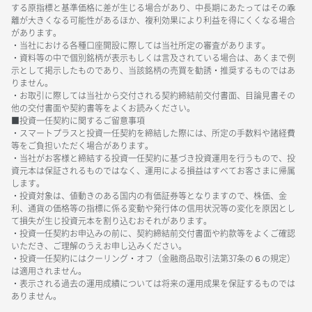
する原指標と基準価格に差が生じる場合があり、中長期にあたってはその乖
離が大きくなる可能性があるほか、複利効果により利益を得にくくなる場合
があります。
・当社における各種口座開設に際しては当社所定の審査があります。
・資料等の中で個別銘柄が表示もしくは言及されている場合は、あくまで例
示として掲示したものであり、当該銘柄の売買を勧誘・推奨するものではあ
りません。
・お取引に際しては当社から交付される契約締結前交付書面、目論見書その
他の交付書面や契約書等をよくお読みください。
■投資一任契約に関するご留意事項
・スマートプラスと投資一任契約を締結した際には、所定の手数料や諸経費
等をご負担いただく場合があります。
・当社がお客様と締結する投資一任契約に基づき投資運用を行うもので、投
資元本は保証されるものではなく、運用による損益はすべてお客さまに帰属
します。
・投資対象は、値動きのある国内の有価証券等となりますので、株価、金
利、通貨の価格等の指標に係る変動や発行体の信用状況等の変化を原因とし
て損失が生じ投資元本を割り込むおそれがあります。
・投資一任契約お申込みの前に、契約締結前交付書面や約款等をよくご確認
いただき、ご理解のうえお申し込みください。
・投資一任契約にはクーリング・オフ（金融商品取引法第37条の６の規定）
は適用されません。
・表示される過去の運用成績については将来の運用成果を保証するものでは
ありません。