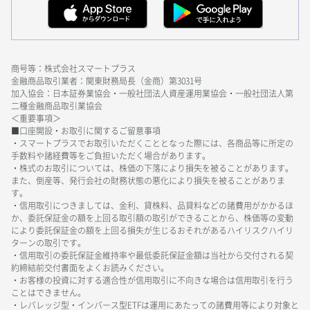
商号等：株式会社スマートプラス
金融商品取引業者：関東財務局長（金商）第3031号
加入協会：日本証券業協会・一般社団法人資産運用業協会・一般社団法人第
二種金融商品取引業協会
＜重要事項＞
■口座開設・お取引に関するご留意事項
・スマートプラスでお取引いただくこととなった際には、各商品等に所定の
手数料や諸経費等をご負担いただく場合があります。
・株式のお取引については、株価の下落により損失を被ることがあります。
また、倒産等、発行会社の財務状態の悪化により損失を被ることがありま
す。
・信用取引につきましては、金利、貸株料、品貸料などの諸費用がかかるほ
か、委託保証金の額を上回る取引額の取引ができることから、株価等の変動
により委託保証金の額を上回る損失が生じるおそれがあるハイリスクハイリ
ターンの取引です。
・信用取引の委託保証金維持率や最低委託保証金額は当社から交付される契
約締結前交付書面をよくお読みください。
・お客様の投資に対する適合性が信用取引に不向きな場合は信用取引を行う
ことはできません。
・レバレッジ型・インバース型ETFは運用にあたっての諸費用等により対象と