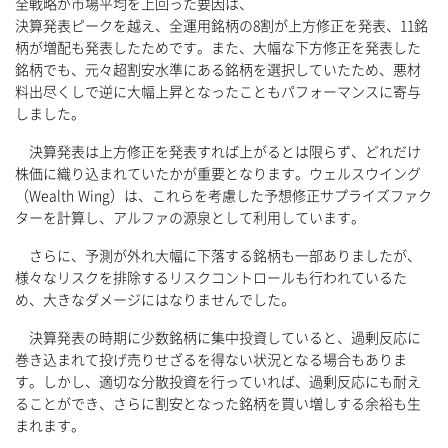
全戦略が市場平均を上回った要因は、
決算発表ピークを越え、全運用銘柄の8割が上方修正を発表、11銘
柄が増配も発表したためです。また、大幅な下方修正を発表した
銘柄でも、元々超割安水準にある銘柄を選択していたため、悪材
料出尽くしで逆に大幅上昇となったこともパフォーマンスに寄与
しました。
決算発表は上方修正を発表すれば上がるとは限らず、どれだけ
株価に織り込まれていたかが重要となります。ウェルスウイング
（Wealth Wing）は、これらを考慮した予想修正サプライズファク
ターを計算し、アルファの源泉として利用しています。
さらに、予測が外れ大幅に下落する銘柄も一部ありましたが、
様々なリスクを排除するリスクコントロールも行われているた
め、大きなダメージにはなりませんでした。
決算発表の時期に少数銘柄に集中投資していると、過剰反応に
巻き込まれて投げ売りせざるを得ない状況となる場合もありま
す。しかし、適切な分散投資を行っていれば、過剰反応にも耐え
ることができ、さらに割安となった銘柄を買い増しする余裕も生
まれます。