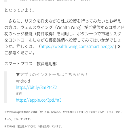
となっています。
さらに、リスクを抑えながら株式投資を行ってみたいとお考え
の方は、ウェルスウイング（Wealth Wing）がご提供するロボアド
初のヘッジ機能（特許取得）を利用し、ボタン一つで市場リスク
をコントロールしながら優良銘柄へ投資してみてはいかがでしょ
うか。詳しくは、（
https://wealth-wing.com/smart-hedge/
) を
ご参考ください。
スマートプラス 投資運用部
▼アプリのインストールはこちらから！
Android
https://bit.ly/3mPtcZ2
iOS
https://apple.co/3ptLYa3
※WealthWingの各戦略の成績は「税引き前、配当込み、かつ各種コストを差し引く前のモデルポートフォリオのリ
ターン」となっています。
※TOPIXは「配当込みのTOPIX」の数値を用いています。