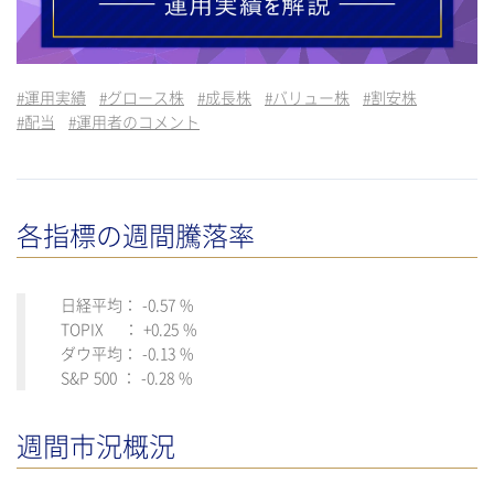
#
運用実績
#
グロース株
#
成長株
#
バリュー株
#
割安株
#
配当
#
運用者のコメント
各指標の週間騰落率
日経平均： -0.57 %
TOPIX ： +0.25 %
ダウ平均： -0.13 %
S&P 500 ： -0.28 %
週間市況概況