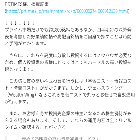
PRTIMES様、掲載記事
(
https://prtimes.jp/main/html/rd/p/000000274.000012138.html
)
↓↓↓↓↓↓↓
プライム市場だけでも約1800銘柄もあるなか、四半期毎の決算発
表を考慮した好業績銘柄や高配当銘柄をご自身で探すことは時間
と手間がかかります。
さらに、これらを高度に分散し投資するにはノウハウが必要な
ため、個人投資家の皆様にとってはとてもハードルの高い投資技
術となります。
この様に質の高い株式投資を行うには「学習コスト・情報コス
ト・時間コスト」がかかります。しかし、ウェルスウイング
（Wealth Wing）ならこれらを低コストで丸っとお任せで自動運用
が行えます。
また、お客様自身が投資先企業の株主となるため株主優待がも
らえる場合もあります。そして、これらの運用内容は全てリアル
タイムで確認することができる
「極めて透明性の高い資産運用サービス」