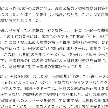
による外部環境の改善に加え、高市政権の大規模な財政政策
りました。全体として株価は大幅高となりましたが、AI関連
は重い展開となりました。
高まりを受けた米国株の上昇を好感し、26日には日経平均株
した。この上昇の背景には、米国での景気下ぶれ意識（利下げ期待
したコロナ禍以降最大規模の補正予算案（約21兆円規模）に
政策を巡っては、円安の進行と物価高止まりを受け、市場では
た。この利上げ期待の高まりと米金利低下を受け、ドル円は一時1
で、高市政権の巨額の経済対策による財政悪化懸念を背景に、
あり、財政規律に対する市場の警戒感も示されました。
に5万円台を回復しましたが、米国市場と比較した回復ペース
mini 3」によるOpenAIへのシェア懸念などからソフトバンク
とが主因です。個別セクターでは、日銀の金融政策修正観測を
で推移するなど、内需株の強さが鮮明となりました。政府は租税
財政健全化へのメッセージを発信していますが、大規模な国債
決定されたことに対し、エコノミストからは金利上昇や円安を招