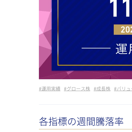
#
運用実績
#
グロース株
#
成長株
#
バリュ
各指標の週間騰落率