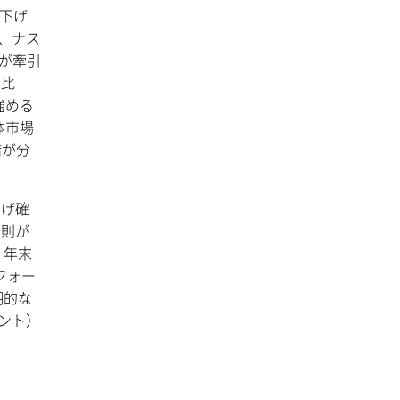
利下げ
、ナス
株が牽引
月比
強める
体市場
暗が分
下げ確
原則が
。年末
フォー
期的な
イント）