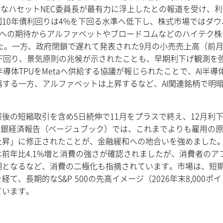
きなハセットNEC委員長が最有力に浮上したとの報道を受け、
10年債利回りは4%を下回る水準へ低下し、株式市場ではダウ
I事業への期待からアルファベットやブロードコムなどのハイテク
した。一方、政府閉鎖で遅れて発表された9月の小売売上高（前
予想を下回り、景気原則の兆候が示されたことも、早期利下げ観測を
I半導体TPUをMetaへ供給する協議が報じられたことで、AI半導
幅下落する一方、アルファベットは上昇するなど、AI関連銘柄で明
の短縮取引を含め5日続伸で11月をプラスで終え、12月利
区連銀経済報告（ベージュブック）では、これまでよりも雇用の
上昇」に修正されたことが、金融緩和への地合いを強めました
前年比4.1%増と消費の強さが確認されましたが、消費者のア
明となるなど、消費の二極化も指摘されています。市場は、短
、長期的なS&P 500の先高イメージ（2026年末8,000ポ
ています。