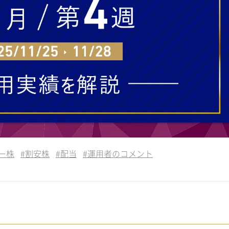
ー株
#
割安株
#
配当
#
運用者のコメント