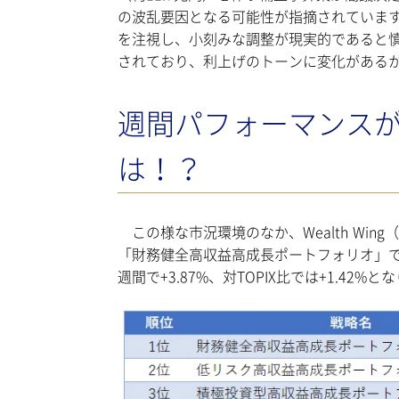
の波乱要因となる可能性が指摘されていま
を注視し、小刻みな調整が現実的であると慎
されており、利上げのトーンに変化がある
週間パフォーマンスが良か
は！？
この様な市況環境のなか、Wealth Wi
「財務健全高収益高成長ポートフォリオ」
週間で+3.87%、対TOPIX比では+1.42