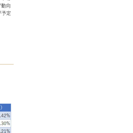
げ動向
が予定