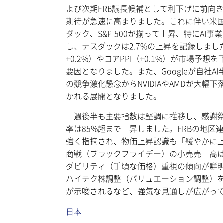
よび次期FRB議長候補として利下げに前向
期待が急速に高まりました。これに伴い米国
ダック、S&P 500が揃って上昇、特にA
し、ナスダックは2.7%の上昇を記録しま
+0.2%）やコアPPI（+0.1%）が市場
要因となりました。また、Googleが自社A
の競争激化懸念からNVIDIAやAMDが大
かれる展開となりました。
週後半も主要指数は堅調に推移し、感謝祭後
率は85%超まで上昇しました。FRBの地
強く指摘され、物価上昇認識も「緩やかに
商戦（ブラックフライデー）の小売売上高は
ダビリティ（手頃な価格）重視の傾向が鮮
ハイテク株調整（バリュエーション調整）を経て
が示唆されるなど、強気な見通しが広がっ
日本