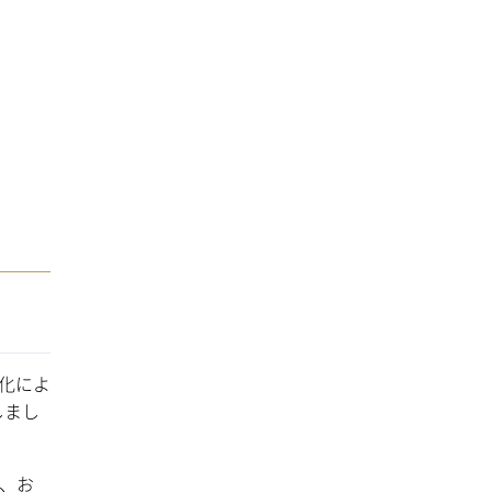
化によ
しまし
と、お