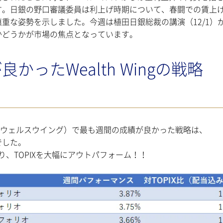
す。日銀の野口審議委員は利上げ時期について、春闘での賃上
重な姿勢を示しました。今週は植田日銀総裁の講演（12/1）
かどうかが市場の焦点となっています。
ったWealth Wingの戦略
ng（ウェルスウイング）で最も週間の成績が良かった戦略は、
でした。
%となり、TOPIXを大幅にアウトパフォーム！！