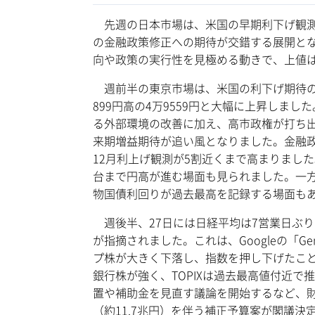
先週の日本市場は、米国の早期利下げ観測
の金融政策修正への期待が交錯する展開とな
向や政策の実行性を見極める動きで、上値
週前半の東京市場は、米国の利下げ期待の
899円高の4万9559円と大幅に上昇しま
る外部環境の改善に加え、高市政権が打ち出
来期増益期待が追い風となりました。金融
12月利上げ観測が5割近くまで高まりまし
台まで円高が進む場面も見られました。一方
物国債利回りが過去最高を記録する場面も
週後半、27日には日経平均は7営業日ぶり
が指摘されました。これは、Googleの「Ge
プ株が大きく下落し、指数を押し下げたこ
銀行株が強く、TOPIXは過去最高値付近
置や補助金を見直す議論を開始するなど、
（約11.7兆円）を伴う補正予算案が閣議