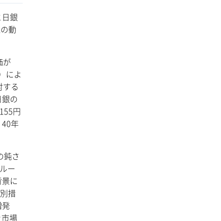
と日銀
株の動
価が
）によ
対する
日銀の
55円
40年
の鈍さ
グルー
背景に
特別措
増発
き市場