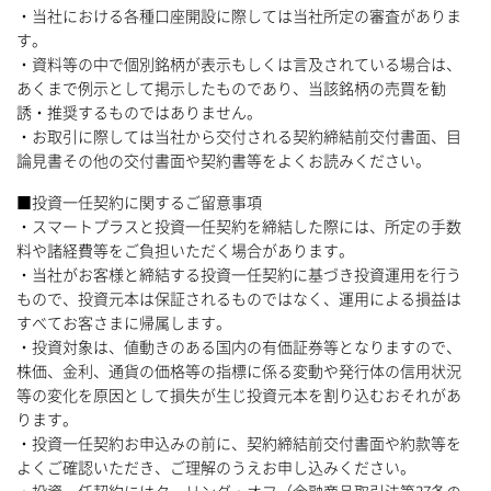
・当社における各種口座開設に際しては当社所定の審査がありま
す。
・資料等の中で個別銘柄が表示もしくは言及されている場合は、
あくまで例示として掲示したものであり、当該銘柄の売買を勧
誘・推奨するものではありません。
・お取引に際しては当社から交付される契約締結前交付書面、目
論見書その他の交付書面や契約書等をよくお読みください。
■投資一任契約に関するご留意事項
・スマートプラスと投資一任契約を締結した際には、所定の手数
料や諸経費等をご負担いただく場合があります。
・当社がお客様と締結する投資一任契約に基づき投資運用を行う
もので、投資元本は保証されるものではなく、運用による損益は
すべてお客さまに帰属します。
・投資対象は、値動きのある国内の有価証券等となりますので、
株価、金利、通貨の価格等の指標に係る変動や発行体の信用状況
等の変化を原因として損失が生じ投資元本を割り込むおそれがあ
ります。
・投資一任契約お申込みの前に、契約締結前交付書面や約款等を
よくご確認いただき、ご理解のうえお申し込みください。