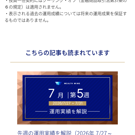
・投資一任契約にはクーリング・オフ（金融商品取引法第37条の
６の規定）は適用されません。
・表示される過去の運用成績については将来の運用成果を保証す
るものではありません。
こちらの記事も読まれています
先週の運用実績を解説（2026年 7/27～
先週