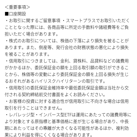
＜重要事項＞
■口座開設
・お取引に関するご留意事項 ・スマートプラスでお取引いただく
こととなった際には、各商品等に所定の手数料や諸経費等をご負
担いただく場合があります。
・株式のお取引については、株価の下落により損失を被ることが
あります。また、倒産等、発行会社の財務状態の悪化により損失
を被ることがあります。
・信用取引につきましては、金利、貸株料、品貸料などの諸費用
がかかるほか、委託保証金の額を上回る取引額の取引ができるこ
とから、株価等の変動により委託保証金の額を上回る損失が生じ
るおそれがあるハイリスクハイリターンの取引です。
・信用取引の委託保証金維持率や最低委託保証金額は当社から交
付される契約締結前交付書面をよくお読みください。
・お客様の投資に対する適合性が信用取引に不向きな場合は信用
取引を行うことはできません。
・レバレッジ型・インバース型ETFは運用にあたっての諸費用等に
より対象とする原指標と基準価格に差が生じる場合があり、中長
期にあたってはその乖離が大きくなる可能性があるほか、複利効
果により利益を得にくくなる場合があります。