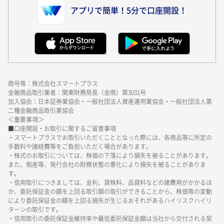
アプリで簡単！5分で口座開設！
商号等：株式会社スマートプラス
金融商品取引業者：関東財務局長（金商）第3031号
加入協会：日本証券業協会・一般社団法人資産運用業協会・一般社団法人第
二種金融商品取引業協会
＜重要事項＞
■口座開設・お取引に関するご留意事項
・スマートプラスでお取引いただくこととなった際には、各商品等に所定の
手数料や諸経費等をご負担いただく場合があります。
・株式のお取引については、株価の下落により損失を被ることがあります。
また、倒産等、発行会社の財務状態の悪化により損失を被ることがありま
す。
・信用取引につきましては、金利、貸株料、品貸料などの諸費用がかかるほ
か、委託保証金の額を上回る取引額の取引ができることから、株価等の変動
により委託保証金の額を上回る損失が生じるおそれがあるハイリスクハイリ
ターンの取引です。
・信用取引の委託保証金維持率や最低委託保証金額は当社から交付される契