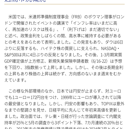
米国では、米連邦準備制度理事会（FRB）のボウマン理事がロン
ドンで開催されたイベントの講演で「インフレ率はいまだに高
く、再加速のリスクは残る」、「（利下げは）まだ適切でない」
と述べ、政策金利をしばらくの間、高水準に維持する必要がある
との考えをあらためて表明しました。この発言もあり、ダウは6日
ぶりに反落するも、ハイテク株の買戻しに支えられ、NASDAQ・
S&P500は共に4日ぶりの反発となりました。その後、1-3月期実質
GDP確定値が上方修正、新規失業保険申請者数（6/16-22）は予想
を下回り、3指数揃って上昇しました。しかし、その後は長期金利
の上昇もあり株価の上昇は続かず、方向感のないまま週末をむか
えています。
この様な外部環境のなか、日本では円安が止まらず、対ユーロ
でも1ユーロ＝172円台をつけ、1999年にユーロが導入されて以降
の最安値となりました。しかし、円安の影響もあり、TOPIXは意外
なまでの堅調さを見せ、日経平均に先んじて年初来高値を更新し
ました。政治面では、テレ東・日経が行った世論調査にて内閣支
持率が25％と5月の調査から3ポイント下落、7カ月連続の20％台と