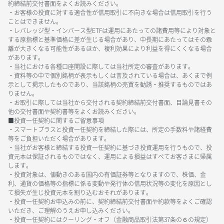
約締結前交付書面をよくお読みください。
・お客様の投資に対する適合性が信用取引に不向きな場合は信用取引を行う
ことはできません。
・レバレッジ型・インバース型ETFは運用にあたっての諸費用等により対象と
する原指標と基準価格に差が生じる場合があり、中長期にあたってはその乖
離が大きくなる可能性があるほか、複利効果により利益を得にくくなる場合
があります。
・当社における各種口座開設に際しては当社所定の審査があります。
・資料等の中で個別銘柄が表示もしくは言及されている場合は、あくまで例
示として掲示したものであり、当該銘柄の売買を勧誘・推奨するものではあ
りません。
・お取引に際しては当社から交付される契約締結前交付書面、目論見書その
他の交付書面や契約書等をよくお読みください。
■投資一任契約に関するご留意事項
・スマートプラスと投資一任契約を締結した際には、所定の手数料や諸経費
等をご負担いただく場合があります。
・当社がお客様と締結する投資一任契約に基づき投資運用を行うもので、投
資元本は保証されるものではなく、運用による損益はすべてお客さまに帰属
します。
・投資対象は、値動きのある国内の有価証券等となりますので、株価、金
利、通貨の価格等の指標に係る変動や発行体の信用状況等の変化を原因とし
て損失が生じ投資元本を割り込むおそれがあります。
・投資一任契約お申込みの前に、契約締結前交付書面や約款等をよくご確認
いただき、ご理解のうえお申し込みください。
・投資一任契約にはクーリング・オフ（金融商品取引法第37条の６の規定）