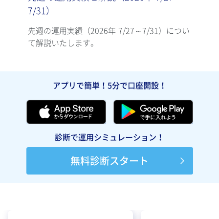
7/31）
7/2
先週の運用実績（2026年 7/27～7/31）につい
先週の
て解説いたします。
て解
アプリで簡単！5分で口座開設！
診断で運用シミュレーション！
無料診断スタート