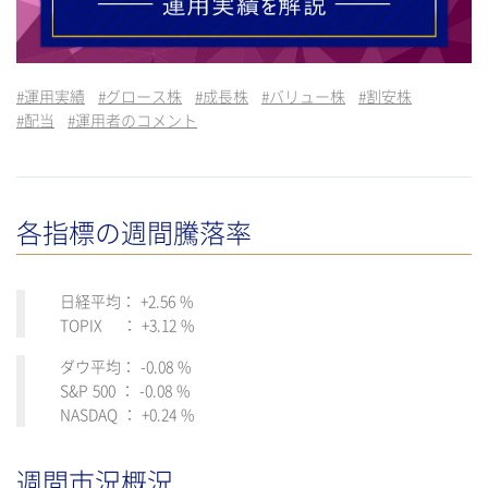
#
運用実績
#
グロース株
#
成長株
#
バリュー株
#
割安株
#
配当
#
運用者のコメント
各指標の週間騰落率
日経平均： +2.56 %
TOPIX ： +3.12 %
ダウ平均： -0.08 %
S&P 500 ： -0.08 %
NASDAQ ： +0.24 %
週間市況概況